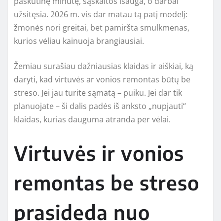
paskutinę minutę, sąskaitos išauga, o darbai
užsitęsia. 2026 m. vis dar matau tą patį modelį:
žmonės nori greitai, bet pamiršta smulkmenas,
kurios vėliau kainuoja brangiausiai.
Žemiau surašiau dažniausias klaidas ir aiškiai, ką
daryti, kad virtuvės ar vonios remontas būtų be
streso. Jei jau turite sąmatą – puiku. Jei dar tik
planuojate – ši dalis padės iš anksto „nupjauti“
klaidas, kurias dauguma atranda per vėlai.
Virtuvės ir vonios
remontas be streso
prasideda nuo