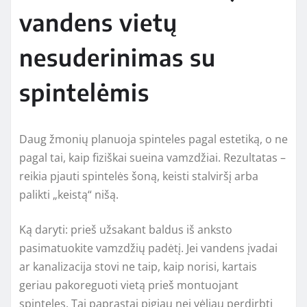
vandens vietų
nesuderinimas su
spintelėmis
Daug žmonių planuoja spinteles pagal estetiką, o ne
pagal tai, kaip fiziškai sueina vamzdžiai. Rezultatas –
reikia pjauti spintelės šoną, keisti stalviršį arba
palikti „keistą“ nišą.
Ką daryti: prieš užsakant baldus iš anksto
pasimatuokite vamzdžių padėtį. Jei vandens įvadai
ar kanalizacija stovi ne taip, kaip norisi, kartais
geriau pakoreguoti vietą prieš montuojant
spinteles. Tai paprastai pigiau nei vėliau perdirbti