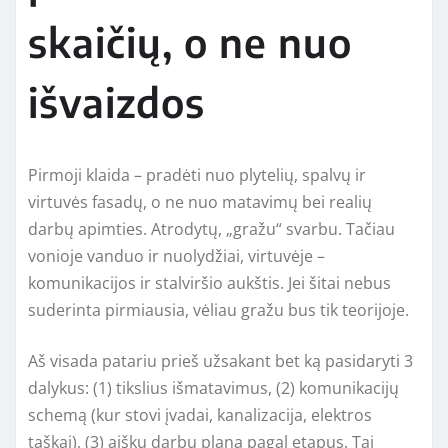
skaičių, o ne nuo
išvaizdos
Pirmoji klaida – pradėti nuo plytelių, spalvų ir
virtuvės fasadų, o ne nuo matavimų bei realių
darbų apimties. Atrodytų, „gražu“ svarbu. Tačiau
vonioje vanduo ir nuolydžiai, virtuvėje –
komunikacijos ir stalviršio aukštis. Jei šitai nebus
suderinta pirmiausia, vėliau gražu bus tik teorijoje.
Aš visada patariu prieš užsakant bet ką pasidaryti 3
dalykus: (1) tikslius išmatavimus, (2) komunikacijų
schemą (kur stovi įvadai, kanalizacija, elektros
taškai), (3) aiškų darbų planą pagal etapus. Tai