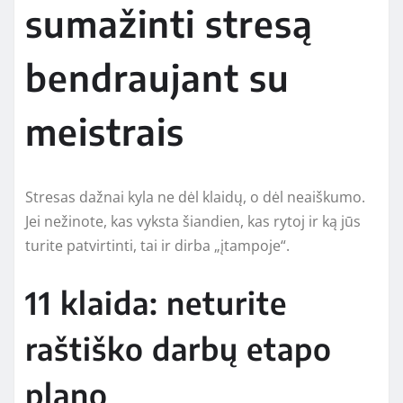
sumažinti stresą
bendraujant su
meistrais
Stresas dažnai kyla ne dėl klaidų, o dėl neaiškumo.
Jei nežinote, kas vyksta šiandien, kas rytoj ir ką jūs
turite patvirtinti, tai ir dirba „įtampoje“.
11 klaida: neturite
raštiško darbų etapo
plano