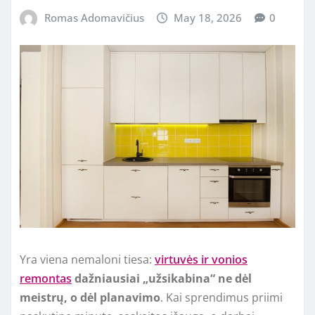
Romas Adomavičius
May 18, 2026
0
Yra viena nemaloni tiesa:
virtuvės ir vonios
remontas
dažniausiai „užsikabina“ ne dėl
meistrų, o dėl planavimo
. Kai sprendimus priimi