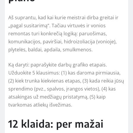
Aš suprantu, kad kai kurie meistrai dirba greitai ir
„pagal susitarimą“. Tačiau virtuvės ir vonios
remontas turi konkrečią logiką: paruošimas,
komunikacijos, paviršiai, hidroizoliacija (vonioje),
plytelės, baldai, apdaila, smulkmenos.
Ką daryti: paprašykite darbų grafiko etapais.
Užduokite 5 klausimus: (1) kas daroma pirmiausia,
(2) kiek trunka kiekvienas etapas, (3) kada reikia jūsų
sprendimo (pvz., spalvos, įrangos vietos), (4) kas
atsakingas už medžiagų pristatymą, (5) kaip
tvarkomas atliekų išvežimas.
12 klaida: per mažai