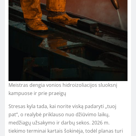
Meistras dengia vonios hidroizoliacijos sluoksnį
kampuose ir prie praeigų
Stresas kyla tada, kai norite viską padaryti „tuoj
pat“, o realybė priklauso nuo džiūvimo laikų,
medžiagų užsakymo ir darbų sekos. 2026 m.
tiekimo terminai kartais šokinėja, todėl planas turi