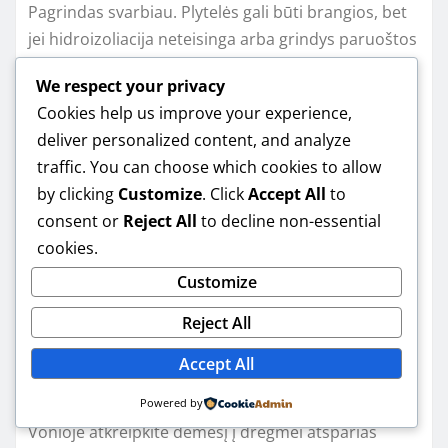
Pagrindas svarbiau. Plytelės gali būti brangios, bet
jei hidroizoliacija neteisinga arba grindys paruoštos
prastai, problemos atsiranda bet kokiu atveju.
We respect your privacy
Geras sprendimas – investuoti į sluoksnius, kurių
Cookies help us improve your experience,
nesimato, bet jie laiko sistemą.
deliver personalized content, and analyze
traffic. You can choose which cookies to allow
Kaip išsirinkti
by clicking
Customize
. Click
Accept All
to
consent or
Reject All
to decline non-essential
medžiagas, kad
cookies.
nereiktų taisyti po
Customize
Reject All
metų?
Accept All
Rinkitės pagal naudojimą, o ne tik pagal išvaizdą.
Powered by
Vonioje atkreipkite dėmesį į drėgmei atsparias