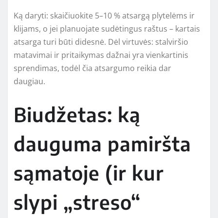
Ką daryti: skaičiuokite 5–10 % atsargą plytelėms ir
klijams, o jei planuojate sudėtingus raštus – kartais
atsarga turi būti didesnė. Dėl virtuvės: stalviršio
matavimai ir pritaikymas dažnai yra vienkartinis
sprendimas, todėl čia atsargumo reikia dar
daugiau.
Biudžetas: ką
dauguma pamiršta
sąmatoje (ir kur
slypi „streso“