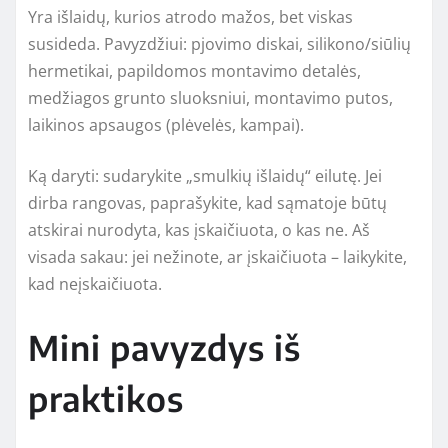
Yra išlaidų, kurios atrodo mažos, bet viskas
susideda. Pavyzdžiui: pjovimo diskai, silikono/siūlių
hermetikai, papildomos montavimo detalės,
medžiagos grunto sluoksniui, montavimo putos,
laikinos apsaugos (plėvelės, kampai).
Ką daryti: sudarykite „smulkių išlaidų“ eilutę. Jei
dirba rangovas, paprašykite, kad sąmatoje būtų
atskirai nurodyta, kas įskaičiuota, o kas ne. Aš
visada sakau: jei nežinote, ar įskaičiuota – laikykite,
kad neįskaičiuota.
Mini pavyzdys iš
praktikos