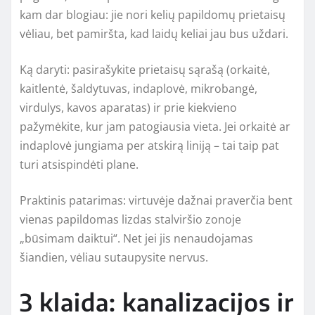
kam dar blogiau: jie nori kelių papildomų prietaisų
vėliau, bet pamiršta, kad laidų keliai jau bus uždari.
Ką daryti: pasirašykite prietaisų sąrašą (orkaitė,
kaitlentė, šaldytuvas, indaplovė, mikrobangė,
virdulys, kavos aparatas) ir prie kiekvieno
pažymėkite, kur jam patogiausia vieta. Jei orkaitė ar
indaplovė jungiama per atskirą liniją – tai taip pat
turi atsispindėti plane.
Praktinis patarimas: virtuvėje dažnai praverčia bent
vienas papildomas lizdas stalviršio zonoje
„būsimam daiktui“. Net jei jis nenaudojamas
šiandien, vėliau sutaupysite nervus.
3 klaida: kanalizacijos ir