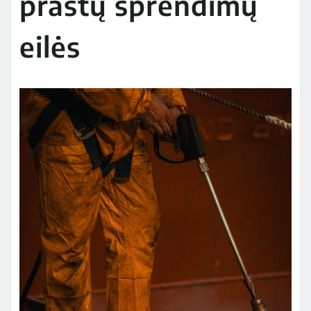
prastų sprendimų
eilės