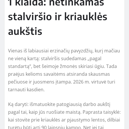
1 klaida: netinkamas
stalviršio ir kriauklės
aukštis
Vienas iš labiausiai erzinačių pavyzdžių, kurį mačiau
ne vieną kartą: stalviršis sudedamas „pagal
standartą“, bet šeimoje žmonės skiriasi ūgiu. Tada
praėjus kelioms savaitėms atsiranda skausmas
pečiuose ir juosmens įtampa. 2026 m. virtuvė turi
tarnauti kasdien.
Ką daryti: išmatuokite patogiausią darbo aukštį
pagal tai, kaip jūs ruošiate maistą. Paprasta taisyklė:
kai stovite prie kriauklės ar pjaustymo lentos, dilbiai
turėtų būti arti 90 laipsnių kampo. Net jei tai