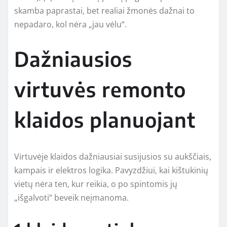
skamba paprastai, bet realiai žmonės dažnai to
nepadaro, kol nėra „jau vėlu“.
Dažniausios
virtuvės remonto
klaidos planuojant
Virtuvėje klaidos dažniausiai susijusios su aukščiais,
kampais ir elektros logika. Pavyzdžiui, kai kištukinių
vietų nėra ten, kur reikia, o po spintomis jų
„išgalvoti“ beveik neįmanoma.