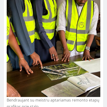
Bendraujant su meistru aptariamas remonto etapų
grafikas prie stalo