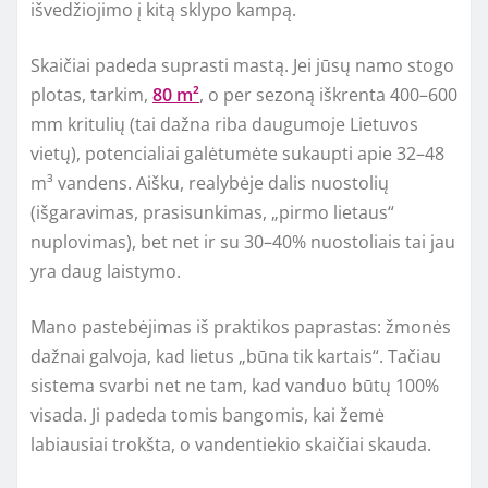
išvedžiojimo į kitą sklypo kampą.
Skaičiai padeda suprasti mastą. Jei jūsų namo stogo
plotas, tarkim,
80 m²
, o per sezoną iškrenta 400–600
mm kritulių (tai dažna riba daugumoje Lietuvos
vietų), potencialiai galėtumėte sukaupti apie 32–48
m³ vandens. Aišku, realybėje dalis nuostolių
(išgaravimas, prasisunkimas, „pirmo lietaus“
nuplovimas), bet net ir su 30–40% nuostoliais tai jau
yra daug laistymo.
Mano pastebėjimas iš praktikos paprastas: žmonės
dažnai galvoja, kad lietus „būna tik kartais“. Tačiau
sistema svarbi net ne tam, kad vanduo būtų 100%
visada. Ji padeda tomis bangomis, kai žemė
labiausiai trokšta, o vandentiekio skaičiai skauda.