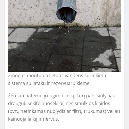
Žmogus montuoja lietaus vandens surinkimo
sistemą su lataku ir rezervuaru kieme
Žemiau pateikiu įrengimo kelią, kurį pats siūlyčiau
draugui. Sekite nuosekliai, nes smulkios klaidos
(pvz., netinkamas nuolydis ar filtrų trūkumas) vėliau
kainuoja laiką ir nervus.