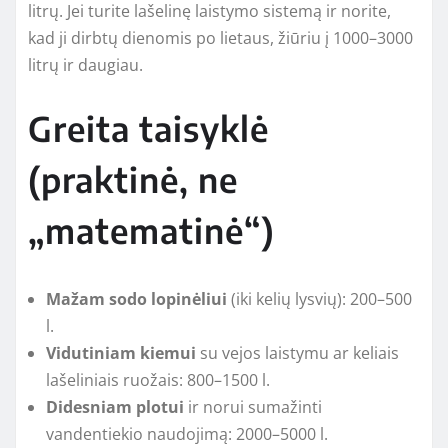
litrų. Jei turite lašelinę laistymo sistemą ir norite,
kad ji dirbtų dienomis po lietaus, žiūriu į 1000–3000
litrų ir daugiau.
Greita taisyklė
(praktinė, ne
„matematinė“)
Mažam sodo lopinėliui
(iki kelių lysvių): 200–500
l.
Vidutiniam kiemui
su vejos laistymu ar keliais
lašeliniais ruožais: 800–1500 l.
Didesniam plotui
ir norui sumažinti
vandentiekio naudojimą: 2000–5000 l.