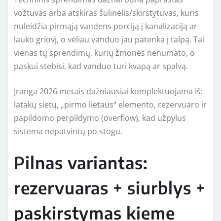
vožtuvas arba atskiras šulinėlis/skirstytuvas, kuris
nuleidžia pirmąją vandens porciją į kanalizaciją ar
lauko griovį, o vėliau vanduo jau patenka į talpą. Tai
vienas tų sprendimų, kurių žmonės nenumato, o
paskui stebisi, kad vanduo turi kvapą ar spalvą.
Įranga 2026 metais dažniausiai komplektuojama iš:
latakų sietų, „pirmo lietaus“ elemento, rezervuaro ir
papildomo perpildymo (overflow), kad užpylus
sistema nepatvintų po stogu.
Pilnas variantas:
rezervuaras + siurblys +
paskirstymas kieme