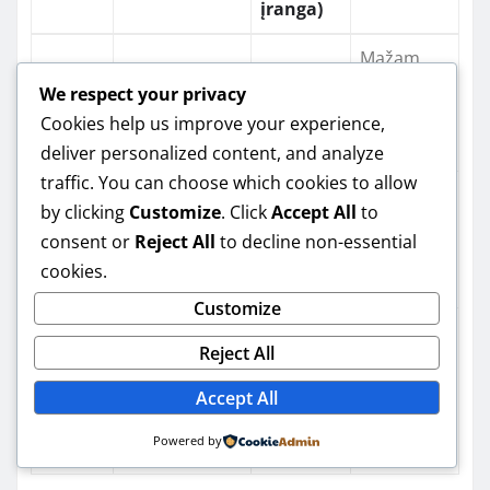
įranga)
Mažam
Statinė
Talpa 200–
nuo ~80
sodui,
We respect your privacy
po
1000 l +
iki ~250 €
pirmam
Cookies help us improve your experience,
lataku
čiaupas
bandymui
deliver personalized content, and analyze
traffic. You can choose which cookies to allow
Talpa +
Sietas, „pirmo
Jei norite
by clicking
Customize
. Click
Accept All
to
filtrai +
lietaus“
nuo ~250
švaresnio
consent or
Reject All
to decline non-essential
pirmas
elementas,
iki ~900 €
vandens
cookies.
lietus
įvado filtras
laistymui
Customize
Siurblys,
Pilna
Reject All
slėgio
nuo ~900
Jei norite
sistem
valdymas,
iki ~3000+
patogumo
Accept All
a su
paskirstymo
€
kasdien
siurbliu
Powered by
vamzdžiai