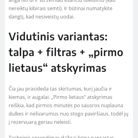
nereiktų kibirais semti). Ir būtinai numatykite
dangtį, kad nesiveistų uodai.
Vidutinis variantas:
talpa + filtras + „pirmo
lietaus“ atskyrimas
Čia jau prasideda tas skirtumas, kurį jaučia ir
kiemas, ir augalai. „Pirmo lietaus“ atskyrimas
reiškia, kad pirmos minutės po sausros nuplauna
dulkes ir nešvarumus nuo stogo paviršiaus, todėl jų
į rezervuarą geriau neleisti.
Techninis sprendimas dažnai būna paprastas