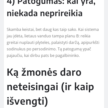
4) Patogumas: kai yra,
niekada neprireikia
Skamba keistai, bet daug kas taip sako. Kai sistema
jau įdėta, lietaus vanduo tampa planu B: reikia
greitai nuplauti plyteles, palaistyti daržą, apipurkšti
sodinukus po persodinimo. Tą patogumą ypač
pajaučiu, kai dirbu pats be pagalbininko.
Ką žmonės daro
neteisingai (ir kaip
išvengti)