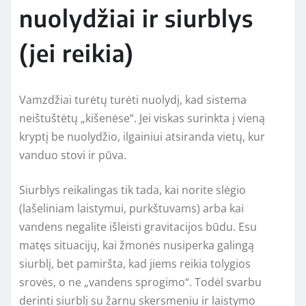
nuolydžiai ir siurblys
(jei reikia)
Vamzdžiai turėtų turėti nuolydį, kad sistema
neištuštėtų „kišenėse“. Jei viskas surinkta į vieną
kryptį be nuolydžio, ilgainiui atsiranda vietų, kur
vanduo stovi ir pūva.
Siurblys reikalingas tik tada, kai norite slėgio
(lašeliniam laistymui, purkštuvams) arba kai
vandens negalite išleisti gravitacijos būdu. Esu
matęs situacijų, kai žmonės nusiperka galingą
siurblį, bet pamiršta, kad jiems reikia tolygios
srovės, o ne „vandens sprogimo“. Todėl svarbu
derinti siurblį su žarnų skersmeniu ir laistymo