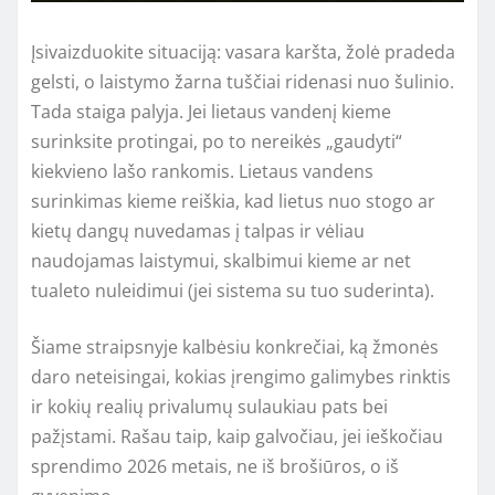
Įsivaizduokite situaciją: vasara karšta, žolė pradeda
gelsti, o laistymo žarna tuščiai ridenasi nuo šulinio.
Tada staiga palyja. Jei lietaus vandenį kieme
surinksite protingai, po to nereikės „gaudyti“
kiekvieno lašo rankomis. Lietaus vandens
surinkimas kieme reiškia, kad lietus nuo stogo ar
kietų dangų nuvedamas į talpas ir vėliau
naudojamas laistymui, skalbimui kieme ar net
tualeto nuleidimui (jei sistema su tuo suderinta).
Šiame straipsnyje kalbėsiu konkrečiai, ką žmonės
daro neteisingai, kokias įrengimo galimybes rinktis
ir kokių realių privalumų sulaukiau pats bei
pažįstami. Rašau taip, kaip galvočiau, jei ieškočiau
sprendimo 2026 metais, ne iš brošiūros, o iš