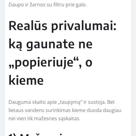
čiaupo ir žarnos su filtru prie galo.
Realūs privalumai:
ką gaunate ne
„popieriuje“, o
kieme
Dauguma skaito apie „taupymą“ ir sustoja. Bet
lietaus vandens surinkimas kieme duoda daugiau
nei vien tik mažesnes sąskaitas.