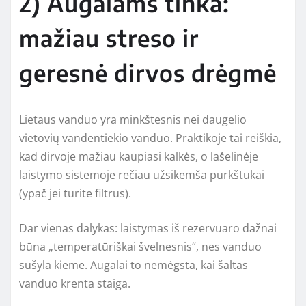
2) Augalams tinka:
mažiau streso ir
geresnė dirvos drėgmė
Lietaus vanduo yra minkštesnis nei daugelio
vietovių vandentiekio vanduo. Praktikoje tai reiškia,
kad dirvoje mažiau kaupiasi kalkės, o lašelinėje
laistymo sistemoje rečiau užsikemša purkštukai
(ypač jei turite filtrus).
Dar vienas dalykas: laistymas iš rezervuaro dažnai
būna „temperatūriškai švelnesnis“, nes vanduo
sušyla kieme. Augalai to nemėgsta, kai šaltas
vanduo krenta staiga.