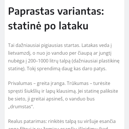
Paprastas variantas:
statinė po lataku
Tai dažniausiai pigiausias startas. Latakas veda į
lietvamzdį, o nuo jo vanduo per čiaupą ar jungtį
nubėga į 200–1000 litrų talpą (dažniausiai plastikinę
statinę). Tokį sprendimą daug kas daro patys.
Privalumas – greita įranga. Trūkumas – turėsite
spręsti šiukšlių ir lapų klausimą. Jei statinę paliksite
be sieto, ji greitai apsineš, o vanduo bus
„drumstas“.
Realus patarimas: rinkitės talpą su viršuje esančia
anga filtrui ir su žemiau esančiu išleidimu (kad