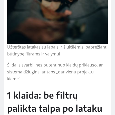
Užterštas latakas su lapais ir šiukšlėmis, pabrėžiant
būtinybę filtrams ir valymui
Ši dalis svarbi, nes būtent nuo klaidų priklauso, ar
sistema džiugins, ar taps „dar vienu projektu
kieme“.
1 klaida: be filtrų
palikta talpa po lataku