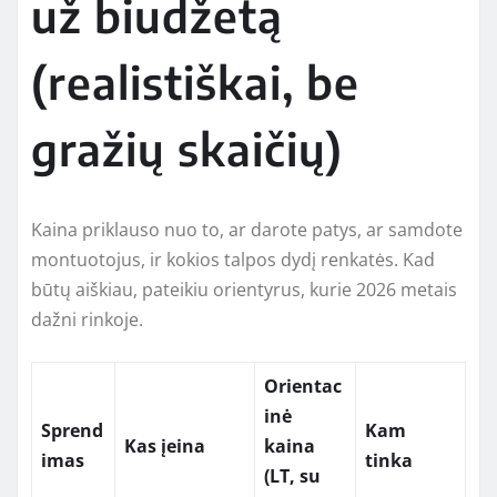
už biudžetą
(realistiškai, be
gražių skaičių)
Kaina priklauso nuo to, ar darote patys, ar samdote
montuotojus, ir kokios talpos dydį renkatės. Kad
būtų aiškiau, pateikiu orientyrus, kurie 2026 metais
dažni rinkoje.
Orientac
inė
Sprend
Kam
Kas įeina
kaina
imas
tinka
(LT, su