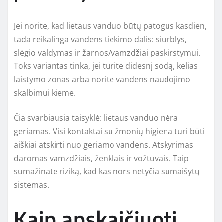
Jei norite, kad lietaus vanduo būtų patogus kasdien,
tada reikalinga vandens tiekimo dalis: siurblys,
slėgio valdymas ir žarnos/vamzdžiai paskirstymui.
Toks variantas tinka, jei turite didesnį sodą, kelias
laistymo zonas arba norite vandens naudojimo
skalbimui kieme.
Čia svarbiausia taisyklė: lietaus vanduo nėra
geriamas. Visi kontaktai su žmonių higiena turi būti
aiškiai atskirti nuo geriamo vandens. Atskyrimas
daromas vamzdžiais, ženklais ir vožtuvais. Taip
sumažinate riziką, kad kas nors netyčia sumaišytų
sistemas.
Kaip apskaičiuoti,