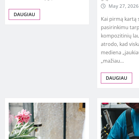
May 27, 2026
DAUGIAU
Kai pirmą kartą 
pasirinkimu tarp
kompozitinių la
atrodo, kad visk
mediena „jaukia
„mažiau…
DAUGIAU