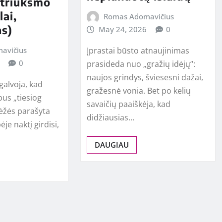
(triukšmo
lai,
Romas Adomavičius
s)
May 24, 2026
0
Įprastai būsto atnaujinimas
avičius
0
prasideda nuo „gražių idėjų“:
naujos grindys, šviesesni dažai,
galvoja, kad
gražesnė vonia. Bet po kelių
us „tiesiog
savaičių paaiškėja, kad
dėžės parašyta
didžiausias…
ėje naktį girdisi,
DAUGIAU