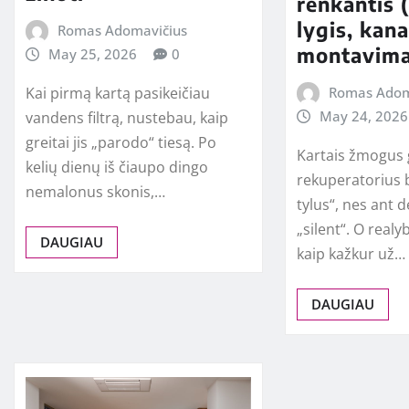
renkantis 
lygis, kana
Romas Adomavičius
montavima
May 25, 2026
0
Kai pirmą kartą pasikeičiau
Romas Adom
May 24, 2026
vandens filtrą, nustebau, kaip
greitai jis „parodo“ tiesą. Po
Kartais žmogus 
kelių dienų iš čiaupo dingo
rekuperatorius b
nemalonus skonis,…
tylus“, nes ant 
„silent“. O realyb
DAUGIAU
kaip kažkur už…
DAUGIAU