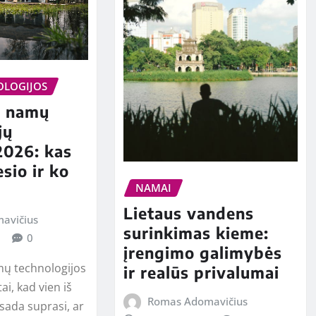
OLOGIJOS
s namų
jų
2026: kas
sio ir ko
NAMAI
Lietaus vandens
avičius
surinkimas kieme:
0
įrengimo galimybės
ų technologijos
ir realūs privalumai
tai, kad vien iš
Romas Adomavičius
isada suprasi, ar