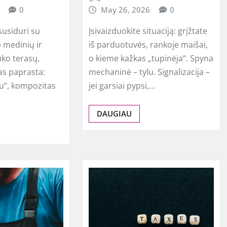
0
May 26, 2026
0
susiduri su
Įsivaizduokite situaciją: grįžtate
 medinių ir
iš parduotuvės, rankoje maišai,
uko terasų,
o kieme kažkas „tupinėja“. Spyna
as paprasta:
mechaninė – tylu. Signalizacija –
u“, kompozitas
jei garsiai pypsi,…
DAUGIAU