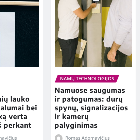
NAMŲ TECHNOLOGIJOS
Namuose saugumas
ių lauko
ir patogumas: durų
valumai bei
spynų, signalizacijos
ką verta
ir kamerų
eš perkant
palyginimas
avičius
Romas Adomavičius