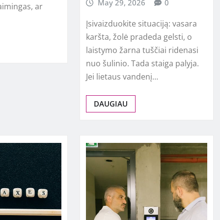
May 29, 2026
0
aimingas, ar
Įsivaizduokite situaciją: vasara
karšta, žolė pradeda gelsti, o
laistymo žarna tuščiai ridenasi
nuo šulinio. Tada staiga palyja.
Jei lietaus vandenį…
DAUGIAU