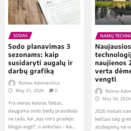
SODAS
NAMŲ TECHN
Sodo planavimas 3
Naujausio
sezonams: kaip
technologi
susidaryti augalų ir
naujienos 
darbų grafiką
verta dėme
vengti
Romas Adomavičius
May 31, 2026
0
Romas Adom
May 30, 2026
Yra vienas keistas faktas:
dauguma sodo bėdų prasideda
2026 metais nam
ne tada, kai „kas nors pradėjo
keičiasi taip grei
blogai augti“, o anksčiau – kai…
atsiliepimų ne v