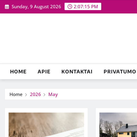
Skip
Sunday, 9 August 2026
2:07:17 PM
to
content
HOME
APIE
KONTAKTAI
PRIVATUMO 
Home
2026
May