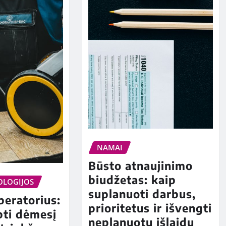
NAMAI
Būsto atnaujinimo
biudžetas: kaip
OLOGIJOS
suplanuoti darbus,
peratorius:
prioritetus ir išvengti
ipti dėmesį
neplanuotų išlaidų