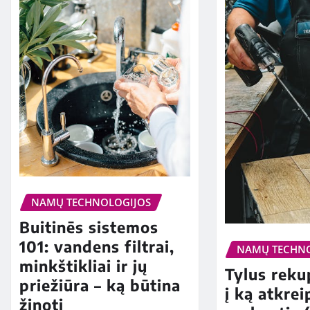
NAMŲ TECHNOLOGIJOS
Buitinēs sistemos
101: vandens filtrai,
NAMŲ TECHN
minkštikliai ir jų
Tylus reku
priežiūra – ką būtina
į ką atkre
žinoti