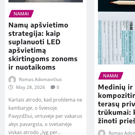
NAMAI
Namų apšvietimo
strategija: kaip
suplanuoti LED
apšvietimą
skirtingoms zonoms
ir nuotaikoms
NAMAI
Romas Adomavičius
Medinių ir
May 28, 2026
0
kompozitin
Kartais atrodo, kad problema ne
terasų pri
kambaryje, o šviesoje.
trūkumai: 
Pavyzdžiui, virtuvėje per vakarus
žinoti pri
akys pavargsta, o svetainėje
viskas atrodo „lyg per…
Romas Adom