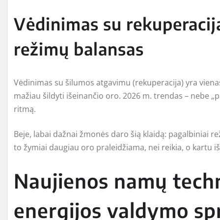
Vėdinimas su rekuperacija:
režimų balansas
Vėdinimas su šilumos atgavimu (rekuperacija) yra vienas 
mažiau šildyti išeinančio oro. 2026 m. trendas – nebe „p
ritmą.
Beje, labai dažnai žmonės daro šią klaidą: pagalbiniai rež
to žymiai daugiau oro praleidžiama, nei reikia, o kartu 
Naujienos namų techno
energijos valdymo spr