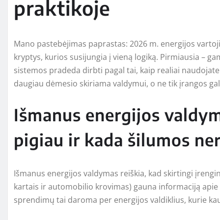
praktikoje
Mano pastebėjimas paprastas: 2026 m. energijos vartojim
kryptys, kurios susijungia į vieną logiką. Pirmiausia – g
sistemos pradeda dirbti pagal tai, kaip realiai naudojate
daugiau dėmesio skiriama valdymui, o ne tik įrangos ga
Išmanus energijos valdym
pigiau ir kada šilumos ner
Išmanus energijos valdymas reiškia, kad skirtingi įrengini
kartais ir automobilio krovimas) gauna informaciją apie 
sprendimų tai daroma per energijos valdiklius, kurie kaupi