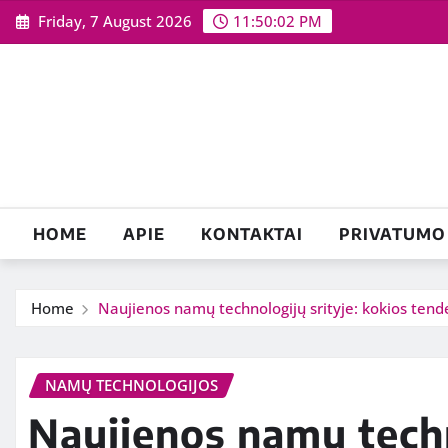
Skip
Friday, 7 August 2026
11:50:03 PM
to
content
HOME
APIE
KONTAKTAI
PRIVATUMO 
Home
Naujienos namų technologijų srityje: kokios tend
NAMŲ TECHNOLOGIJOS
Naujienos namų techn