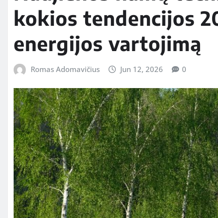
kokios tendencijos 2
energijos vartojimą
Romas Adomavičius
Jun 12, 2026
0