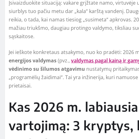
Įsivaizduokite situaciją: vakare grįžtate namo, virtuvėje 
siurblys tuo pačiu metu dar „kala“ karštą vandenį. Daugel
reikia, o tada, kai namas tiesiog „susimeta“ apkrovas. 2
mažiau triukšmo, daugiau protingo valdymo, tiksliau su
sąskaitose.
Jei ieškote konkretaus atsakymo, nuo ko pradėti: 2026 m
energijos valdymas
(pvz.,
valdymas pagal kainą ir gam
vėdinimo su šilumos atgavimu
nustatymų pritaikymas 
„programėlių žaidimai“. Tai yra inžinerija, kuri namuose 
prietaisai.
Kas 2026 m. labiausiai
vartojimą: 3 kryptys,