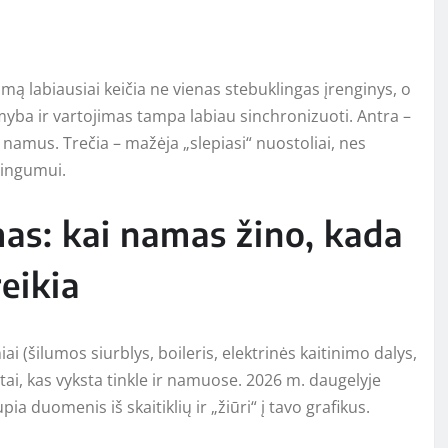
ą labiausiai keičia ne vienas stebuklingas įrenginys, o
amyba ir vartojimas tampa labiau sinchronizuoti. Antra –
 namus. Trečia – mažėja „slepiasi“ nuostoliai, nes
lingumui.
as: kai namas žino, kada
eikia
ai (šilumos siurblys, boileris, elektrinės kaitinimo dalys,
tai, kas vyksta tinkle ir namuose. 2026 m. daugelyje
a duomenis iš skaitiklių ir „žiūri“ į tavo grafikus.