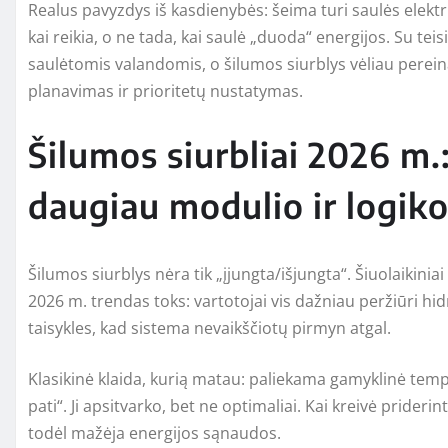
Realus pavyzdys iš kasdienybės: šeima turi saulės elektr
kai reikia, o ne tada, kai saulė „duoda“ energijos. Su te
saulėtomis valandomis, o šilumos siurblys vėliau pereina
planavimas ir prioritetų nustatymas.
Šilumos siurbliai 2026 m
daugiau modulio ir logik
Šilumos siurblys nėra tik „įjungta/išjungta“. Šiuolaikiniai
2026 m. trendas toks: vartotojai vis dažniau peržiūri h
taisykles, kad sistema nevaikščiotų pirmyn atgal.
Klasikinė klaida, kurią matau: paliekama gamyklinė tempe
pati“. Ji apsitvarko, bet ne optimaliai. Kai kreivė prider
todėl mažėja energijos sąnaudos.