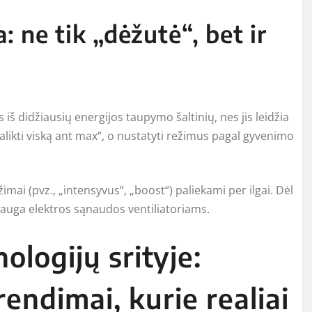
 ne tik „dėžutė“, bet ir
iš didžiausių energijos taupymo šaltinių, nes jis leidžia
alikti viską ant max“, o nustatyti režimus pagal gyvenimo
imai (pvz., „intensyvus“, „boost“) paliekami per ilgai. Dėl
išauga elektros sąnaudos ventiliatoriams.
logijų srityje:
endimai, kurie realiai