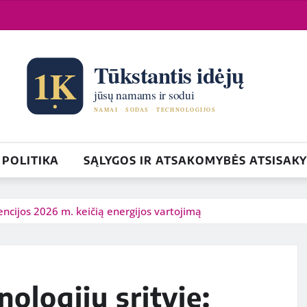
POLITIKA
SĄLYGOS IR ATSAKOMYBĖS ATSISAK
encijos 2026 m. keičią energijos vartojimą
ologijų srityje: