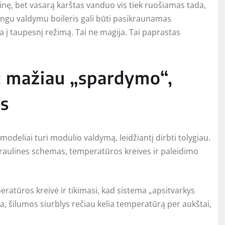
inę, bet vasarą karštas vanduo vis tiek ruošiamas tada,
isingu valdymu boileris gali būti pasikraunamas
 į taupesnį režimą. Tai ne magija. Tai paprastas
.: mažiau „spardymo“,
os
 modeliai turi modulio valdymą, leidžiantį dirbti tolygiau.
idraulines schemas, temperatūros kreives ir paleidimo
ratūros kreivė ir tikimasi, kad sistema „apsitvarkys
inta, šilumos siurblys rečiau kelia temperatūrą per aukštai,