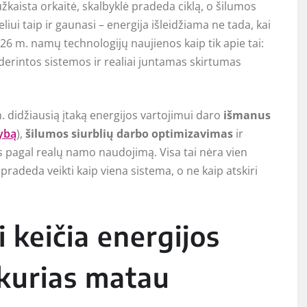
užkaista orkaitė, skalbyklė pradeda ciklą, o šilumos
iui taip ir gaunasi – energija išleidžiama ne tada, kai
026 m. namų technologijų naujienos kaip tik apie tai:
derintos sistemos ir realiai juntamas skirtumas
. didžiausią įtaką energijos vartojimui daro
išmanus
ybą
),
šilumos siurblių darbo optimizavimas
ir
pagal realų namo naudojimą. Visa tai nėra vien
pradeda veikti kaip viena sistema, o ne kaip atskiri
 keičia energijos
 kurias matau