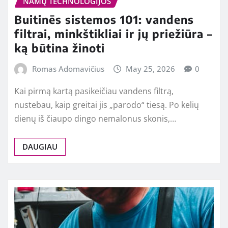
NAMŲ TECHNOLOGIJOS
Buitinēs sistemos 101: vandens
filtrai, minkštikliai ir jų priežiūra –
ką būtina žinoti
Romas Adomavičius
May 25, 2026
0
Kai pirmą kartą pasikeičiau vandens filtrą,
nustebau, kaip greitai jis „parodo“ tiesą. Po kelių
dienų iš čiaupo dingo nemalonus skonis,…
DAUGIAU