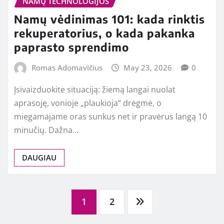
NAMŲ TECHNOLOGIJOS
Namų vėdinimas 101: kada rinktis
rekuperatorius, o kada pakanka
paprasto sprendimo
Romas Adomavičius
May 23, 2026
0
Įsivaizduokite situaciją: žiemą langai nuolat
aprasoję, vonioje „plaukioja“ drėgmė, o
miegamajame oras sunkus net ir pravėrus langą 10
minučių. Dažna…
DAUGIAU
Posts
1
2