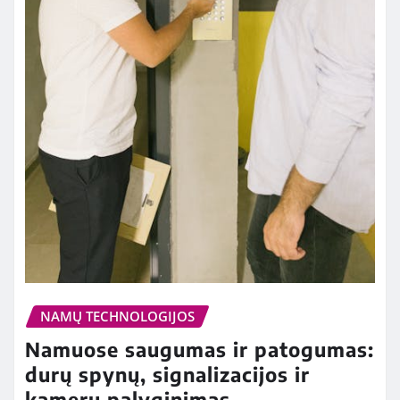
NAMŲ TECHNOLOGIJOS
Namuose saugumas ir patogumas:
durų spynų, signalizacijos ir
kamerų palyginimas