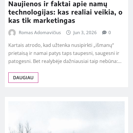
Naujienos ir faktai apie namų
technologijas: kas realiai veikia, o
kas tik marketingas
Romas Adomavičius
Jun 3, 2026
0
Kartais atrodo, kad užtenka nusipirkti „išmanų“
prietaisą ir namai patys taps taupesni, saugesni ir
patogesni. Bet realybėje dažniausiai taip nebūna:…
DAUGIAU