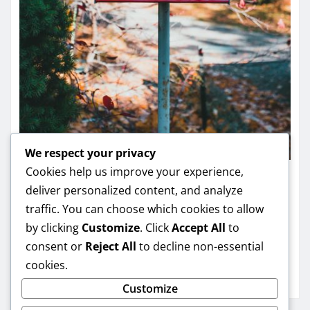
We respect your privacy
Cookies help us improve your experience,
SODAS
deliver personalized content, and analyze
Sodo planavimas mažam sklypui:
traffic. You can choose which cookies to allow
by clicking
Customize
. Click
Accept All
to
12 idėjų, kurios atrodo moderniai
consent or
Reject All
to decline non-essential
ir veikia praktiškai
cookies.
Romas Adomavičius
Jun 10, 2026
Customize