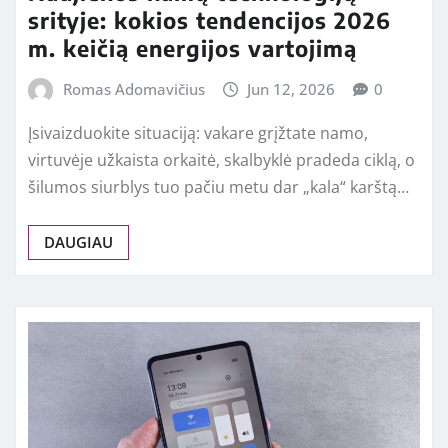
srityje: kokios tendencijos 2026
m. keičią energijos vartojimą
Romas Adomavičius
Jun 12, 2026
0
Įsivaizduokite situaciją: vakare grįžtate namo,
virtuvėje užkaista orkaitė, skalbyklė pradeda ciklą, o
šilumos siurblys tuo pačiu metu dar „kala“ karštą…
DAUGIAU