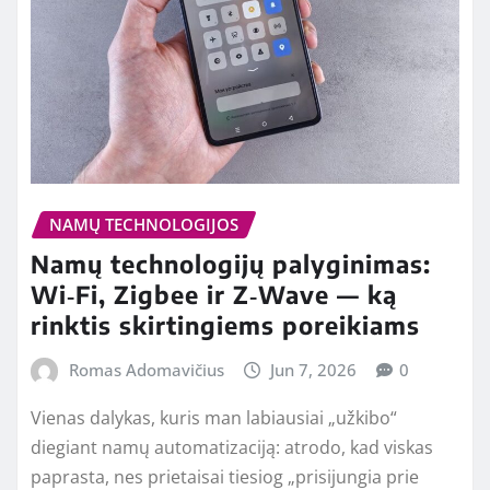
NAMŲ TECHNOLOGIJOS
Namų technologijų palyginimas:
Wi‑Fi, Zigbee ir Z‑Wave — ką
rinktis skirtingiems poreikiams
Romas Adomavičius
Jun 7, 2026
0
Vienas dalykas, kuris man labiausiai „užkibo“
diegiant namų automatizaciją: atrodo, kad viskas
paprasta, nes prietaisai tiesiog „prisijungia prie