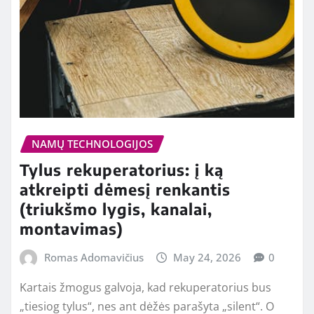
NAMŲ TECHNOLOGIJOS
Tylus rekuperatorius: į ką
atkreipti dėmesį renkantis
(triukšmo lygis, kanalai,
montavimas)
Romas Adomavičius
May 24, 2026
0
Kartais žmogus galvoja, kad rekuperatorius bus
„tiesiog tylus“, nes ant dėžės parašyta „silent“. O