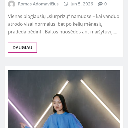
Romas Adomavičius
Jun 5, 2026
0
Vienas blogiausių „siurprizų“ namuose – kai vanduo
atrodo visai normalus, bet po kelių mėnesių
pradeda bėdinti. Baltos nuosėdos ant maišytuvų,…
DAUGIAU