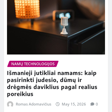
NAMŲ TECHNOLOGIJOS
Išmanieji jutikliai namams: kaip
pasirinkti judesio, dūmų ir
drėgmės daviklius pagal realius
poreikius
Romas Adomavičius
May 15, 2026
0