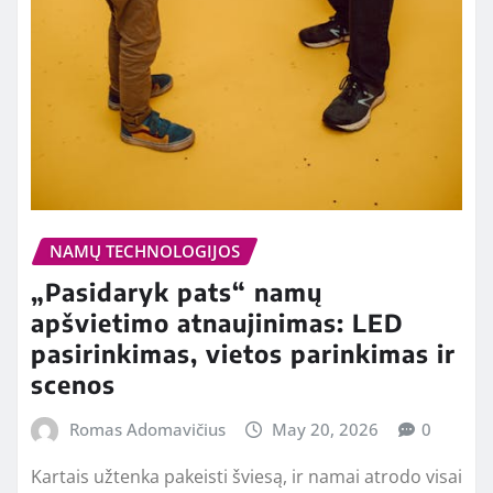
NAMŲ TECHNOLOGIJOS
„Pasidaryk pats“ namų
apšvietimo atnaujinimas: LED
pasirinkimas, vietos parinkimas ir
scenos
Romas Adomavičius
May 20, 2026
0
Kartais užtenka pakeisti šviesą, ir namai atrodo visai