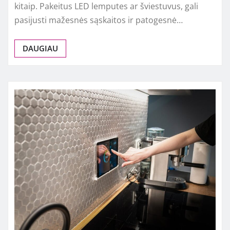
kitaip. Pakeitus LED lemputes ar šviestuvus, gali
pasijusti mažesnės sąskaitos ir patogesnė…
DAUGIAU