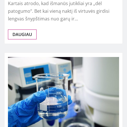
Kartais atrodo, kad išmanūs jutikliai yra „dėl
patogumo“. Bet kai vieną naktį iš virtuvės girdisi
lengvas šnypštimas nuo garų ir…
DAUGIAU