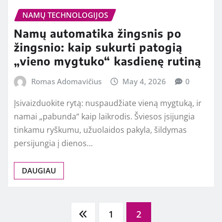
NAMŲ TECHNOLOGIJOS
Namų automatika žingsnis po
žingsnio: kaip sukurti patogią
„vieno mygtuko“ kasdienę rutiną
Romas Adomavičius
May 4, 2026
0
Įsivaizduokite rytą: nuspaudžiate vieną mygtuką, ir
namai „pabunda“ kaip laikrodis. Šviesos įsijungia
tinkamu ryškumu, užuolaidos pakyla, šildymas
persijungia į dienos…
DAUGIAU
Posts
1
2