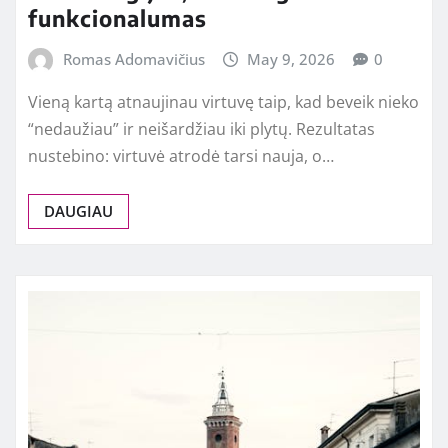
funkcionalumas
Romas Adomavičius
May 9, 2026
0
Vieną kartą atnaujinau virtuvę taip, kad beveik nieko
“nedaužiau” ir neišardžiau iki plytų. Rezultatas
nustebino: virtuvė atrodė tarsi nauja, o…
DAUGIAU