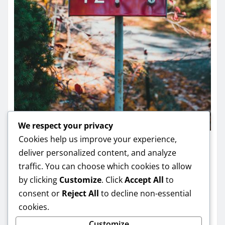
We respect your privacy
Cookies help us improve your experience,
SODAS
deliver personalized content, and analyze
Sodo planavimas mažam sklypui:
traffic. You can choose which cookies to allow
by clicking
Customize
. Click
Accept All
to
12 idėjų, kurios atrodo moderniai
consent or
Reject All
to decline non-essential
ir veikia praktiškai
cookies.
Romas Adomavičius
Jun 10, 2026
Customize