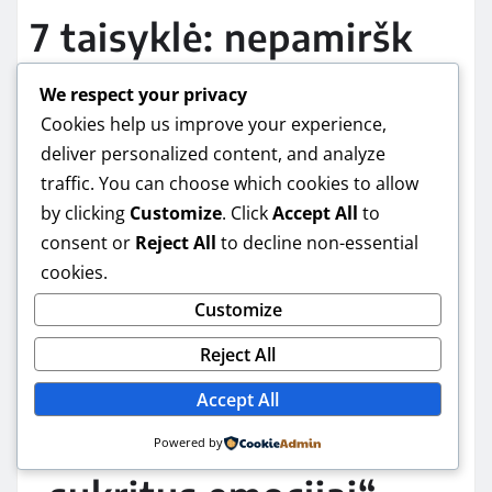
7 taisyklė: nepamiršk
montavimo ir darbo
We respect your privacy
Cookies help us improve your experience,
laiko
deliver personalized content, and analyze
traffic. You can choose which cookies to allow
by clicking
Customize
. Click
Accept All
to
Net jei įrenginys pigus, montavimas gali kainuoti.
consent or
Reject All
to decline non-essential
Kamera prie lauko dažnai reikalauja laidų, gręžimo,
cookies.
sandarinimo. Jei turi mažai laiko, įvertink, ar pats
Customize
padarysi, ar reikės meistro.
Reject All
8 taisyklė: planuok iš
Accept All
anksto, ne perkant
Powered by