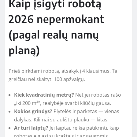
Kaip įsigyti robotą
2026 nepermokant
(pagal realų namų
planą)
Prieš pirkdami robotą, atsakyk į 4 klausimus. Tai
greičiau nei skaityti 100 apžvalgų.
Kiek kvadratinių metrų?
Net jei robotas rašo
„iki 200 m²“, realybėje svarbi kliūčių gausa.
Kokios grindys?
Plytelės ir parketas — vienas
dalykas. Kilimai su aukštu plauku — kitas.
Ar turi laiptų?
Jei laiptai, reikia patikrinti, kaip
robotas elgiasi su kraštais ir apsaugomis.