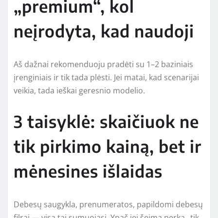
„premium“, kol
neįrodyta, kad naudoji
Aš dažnai rekomenduoju pradėti su 1–2 baziniais
įrenginiais ir tik tada plėsti. Jei matai, kad scenarijai
veikia, tada ieškai geresnio modelio.
3 taisyklė: skaičiuok ne
tik pirkimo kainą, bet ir
mėnesines išlaidas
Debesų saugykla, prenumeratos, papildomi debesų
filrai — visa tai sumuojasi. Ypač jei šeima perka „tik