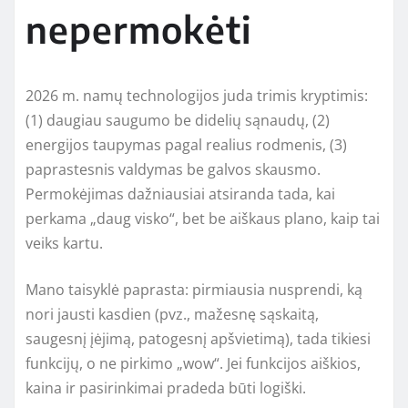
nepermokėti
2026 m. namų technologijos juda trimis kryptimis:
(1) daugiau saugumo be didelių sąnaudų, (2)
energijos taupymas pagal realius rodmenis, (3)
paprastesnis valdymas be galvos skausmo.
Permokėjimas dažniausiai atsiranda tada, kai
perkama „daug visko“, bet be aiškaus plano, kaip tai
veiks kartu.
Mano taisyklė paprasta: pirmiausia nusprendi, ką
nori jausti kasdien (pvz., mažesnę sąskaitą,
saugesnį įėjimą, patogesnį apšvietimą), tada tikiesi
funkcijų, o ne pirkimo „wow“. Jei funkcijos aiškios,
kaina ir pasirinkimai pradeda būti logiški.