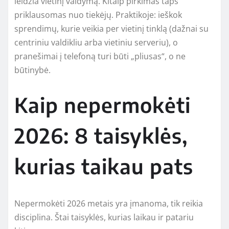
leidžia vietinį valdymą. Kitaip pirkimas taps
priklausomas nuo tiekėjų. Praktikoje: ieškok
sprendimų, kurie veikia per vietinį tinklą (dažnai su
centriniu valdikliu arba vietiniu serveriu), o
pranešimai į telefoną turi būti „pliusas“, o ne
būtinybė.
Kaip nepermokėti
2026: 8 taisyklės,
kurias taikau pats
Nepermokėti 2026 metais yra įmanoma, tik reikia
disciplina. Štai taisyklės, kurias laikau ir patariu