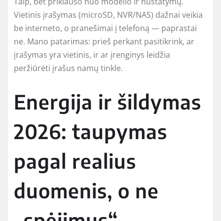
Taip, bet priklauso nuo modelio ir nustatymų.
Vietinis įrašymas (microSD, NVR/NAS) dažnai veikia
be interneto, o pranešimai į telefoną — paprastai
ne. Mano patarimas: prieš perkant pasitikrink, ar
įrašymas yra vietinis, ir ar įrenginys leidžia
peržiūrėti įrašus namų tinkle.
Energija ir šildymas
2026: taupymas
pagal realius
duomenis, o ne
„spėjimus“