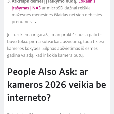
Atkreipk dėmesį į laikymo būdą.
Lokalinis
įrašymas į NAS
ar microSD dažnai reiškia
mažesnes mėnesines išlaidas nei vien debesies
prenumerata.
Jei turi kiemą ir garažą, man praktiškiausia patirtis
buvo tokia: pirma sutvarkai apšvietimą, tada tikiesi
kameros kokybės. Silpnas apšvietimas iš esmės
gadina vaizdą, kad ir kokia kamera būtų.
People Also Ask: ar
kameros 2026 veikia be
interneto?