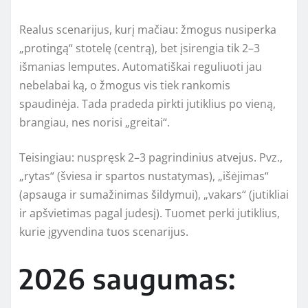
Realus scenarijus, kurį mačiau: žmogus nusiperka
„protingą“ stotelę (centrą), bet įsirengia tik 2–3
išmanias lemputes. Automatiškai reguliuoti jau
nebelabai ką, o žmogus vis tiek rankomis
spaudinėja. Tada pradeda pirkti jutiklius po vieną,
brangiau, nes norisi „greitai“.
Teisingiau: nuspręsk 2–3 pagrindinius atvejus. Pvz.,
„rytas“ (šviesa ir spartos nustatymas), „išėjimas“
(apsauga ir sumažinimas šildymui), „vakars“ (jutikliai
ir apšvietimas pagal judesį). Tuomet perki jutiklius,
kurie įgyvendina tuos scenarijus.
2026 saugumas: