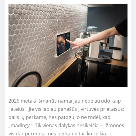
2026 metais išmanūs namai jau nebe atrodo kaip
„ateitis“. Jie vis labiau panašūs į virtuvės prietaisus:
dalis jų perkame, nes patogu, o ne todėl, kad
„madinga“. Tik vienas dalykas nesikeičia — žmonės
vis dar permoka, nes perka ne tai, ko reikia.