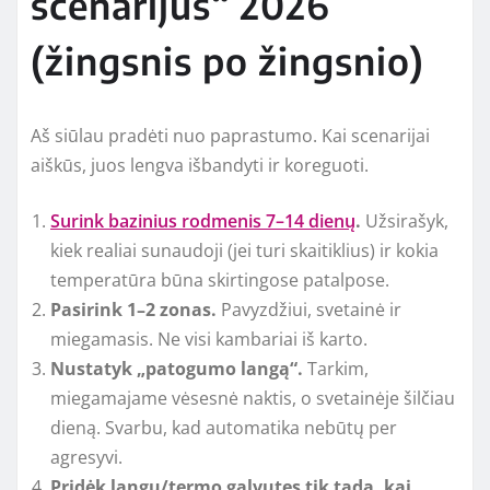
scenarijus“ 2026
(žingsnis po žingsnio)
Aš siūlau pradėti nuo paprastumo. Kai scenarijai
aiškūs, juos lengva išbandyti ir koreguoti.
Surink bazinius rodmenis 7–14 dienų
.
Užsirašyk,
kiek realiai sunaudoji (jei turi skaitiklius) ir kokia
temperatūra būna skirtingose patalpose.
Pasirink 1–2 zonas.
Pavyzdžiui, svetainė ir
miegamasis. Ne visi kambariai iš karto.
Nustatyk „patogumo langą“.
Tarkim,
miegamajame vėsesnė naktis, o svetainėje šilčiau
dieną. Svarbu, kad automatika nebūtų per
agresyvi.
Pridėk langų/termo galvutes tik tada, kai