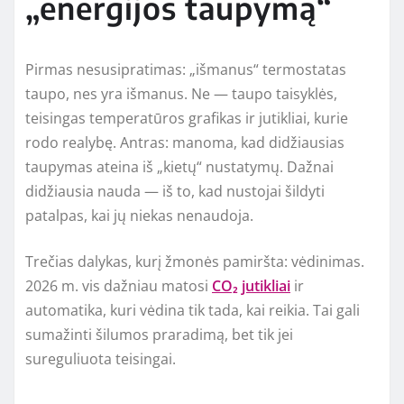
„energijos taupymą“
Pirmas nesusipratimas: „išmanus“ termostatas
taupo, nes yra išmanus. Ne — taupo taisyklės,
teisingas temperatūros grafikas ir jutikliai, kurie
rodo realybę. Antras: manoma, kad didžiausias
taupymas ateina iš „kietų“ nustatymų. Dažnai
didžiausia nauda — iš to, kad nustojai šildyti
patalpas, kai jų niekas nenaudoja.
Trečias dalykas, kurį žmonės pamiršta: vėdinimas.
2026 m. vis dažniau matosi
CO₂ jutikliai
ir
automatika, kuri vėdina tik tada, kai reikia. Tai gali
sumažinti šilumos praradimą, bet tik jei
sureguliuota teisingai.