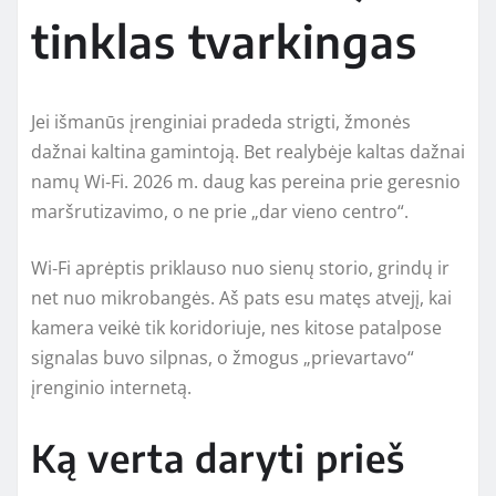
tinklas tvarkingas
Jei išmanūs įrenginiai pradeda strigti, žmonės
dažnai kaltina gamintoją. Bet realybėje kaltas dažnai
namų Wi‑Fi. 2026 m. daug kas pereina prie geresnio
maršrutizavimo, o ne prie „dar vieno centro“.
Wi‑Fi aprėptis priklauso nuo sienų storio, grindų ir
net nuo mikrobangės. Aš pats esu matęs atvejį, kai
kamera veikė tik koridoriuje, nes kitose patalpose
signalas buvo silpnas, o žmogus „prievartavo“
įrenginio internetą.
Ką verta daryti prieš