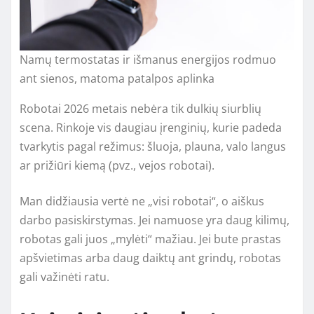
Namų termostatas ir išmanus energijos rodmuo
ant sienos, matoma patalpos aplinka
Robotai 2026 metais nebėra tik dulkių siurblių
scena. Rinkoje vis daugiau įrenginių, kurie padeda
tvarkytis pagal režimus: šluoja, plauna, valo langus
ar prižiūri kiemą (pvz., vejos robotai).
Man didžiausia vertė ne „visi robotai“, o aiškus
darbo pasiskirstymas. Jei namuose yra daug kilimų,
robotas gali juos „mylėti“ mažiau. Jei bute prastas
apšvietimas arba daug daiktų ant grindų, robotas
gali važinėti ratu.