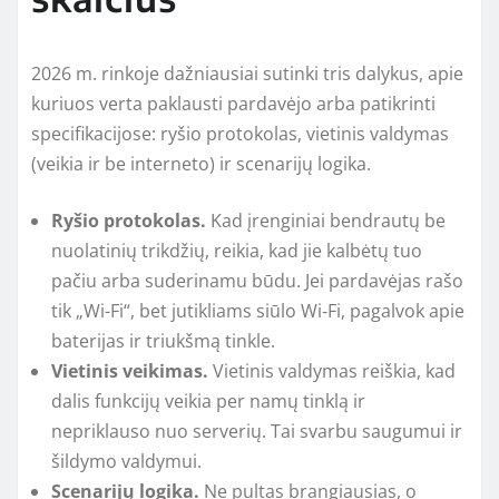
2026 m. rinkoje dažniausiai sutinki tris dalykus, apie
kuriuos verta paklausti pardavėjo arba patikrinti
specifikacijose: ryšio protokolas, vietinis valdymas
(veikia ir be interneto) ir scenarijų logika.
Ryšio protokolas.
Kad įrenginiai bendrautų be
nuolatinių trikdžių, reikia, kad jie kalbėtų tuo
pačiu arba suderinamu būdu. Jei pardavėjas rašo
tik „Wi-Fi“, bet jutikliams siūlo Wi‑Fi, pagalvok apie
baterijas ir triukšmą tinkle.
Vietinis veikimas.
Vietinis valdymas reiškia, kad
dalis funkcijų veikia per namų tinklą ir
nepriklauso nuo serverių. Tai svarbu saugumui ir
šildymo valdymui.
Scenarijų logika.
Ne pultas brangiausias, o