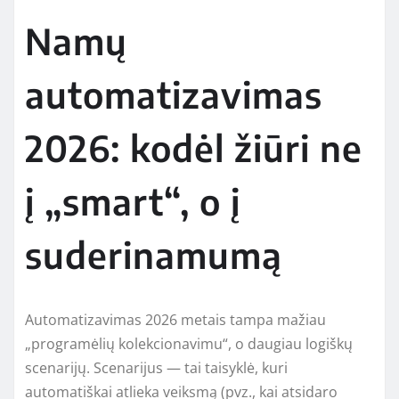
Namų
automatizavimas
2026: kodėl žiūri ne
į „smart“, o į
suderinamumą
Automatizavimas 2026 metais tampa mažiau
„programėlių kolekcionavimu“, o daugiau logiškų
scenarijų. Scenarijus — tai taisyklė, kuri
automatiškai atlieka veiksmą (pvz., kai atsidaro