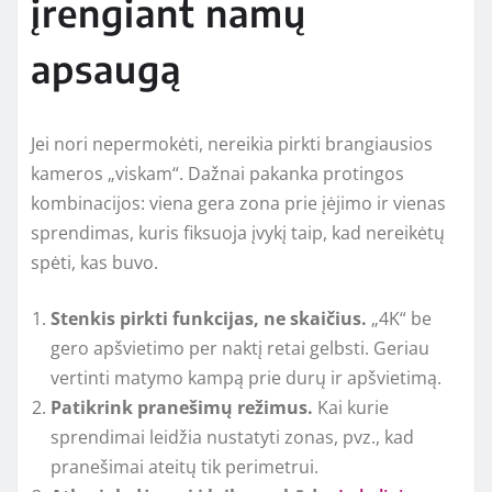
įrengiant namų
apsaugą
Jei nori nepermokėti, nereikia pirkti brangiausios
kameros „viskam“. Dažnai pakanka protingos
kombinacijos: viena gera zona prie įėjimo ir vienas
sprendimas, kuris fiksuoja įvykį taip, kad nereikėtų
spėti, kas buvo.
Stenkis pirkti funkcijas, ne skaičius.
„4K“ be
gero apšvietimo per naktį retai gelbsti. Geriau
vertinti matymo kampą prie durų ir apšvietimą.
Patikrink pranešimų režimus.
Kai kurie
sprendimai leidžia nustatyti zonas, pvz., kad
pranešimai ateitų tik perimetrui.