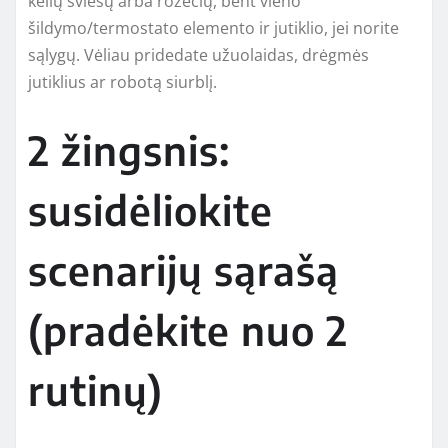
kelių šviesų arba rozečių, bent vieno
šildymo/termostato elemento ir jutiklio, jei norite
sąlygų. Vėliau pridedate užuolaidas, drėgmės
jutiklius ar robotą siurblį.
2 žingsnis:
susidėliokite
scenarijų sąrašą
(pradėkite nuo 2
rutinų)