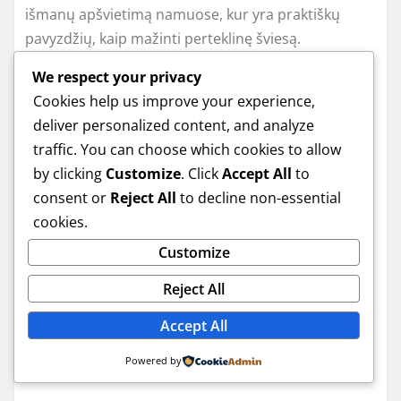
išmanų apšvietimą namuose, kur yra praktiškų
pavyzdžių, kaip mažinti perteklinę šviesą.
We respect your privacy
Skirtingi namų
Cookies help us improve your experience,
deliver personalized content, and analyze
tipai: ką keisčiau
traffic. You can choose which cookies to allow
by clicking
Customize
. Click
Accept All
to
pagal jūsų situaciją
consent or
Reject All
to decline non-essential
cookies.
Customize
Ne visiems tiks tas pats scenarijus. Jei gyvenate
Reject All
bute, dažnai pakanka 1–2 zonų (svetainė +
miegamasis) ir jutiklio prie įėjimo. Jei namas
Accept All
didesnis, daugiau dėmesio reikia skirti signalų
Powered by
aprėpčiai ir „zonų“ logikai.