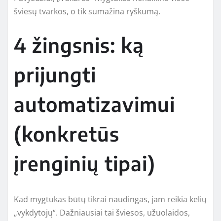
šviesų tvarkos, o tik sumažina ryškumą.
4 žingsnis: ką
prijungti
automatizavimui
(konkretūs
įrenginių tipai)
Kad mygtukas būtų tikrai naudingas, jam reikia kelių
„vykdytojų“. Dažniausiai tai šviesos, užuolaidos,