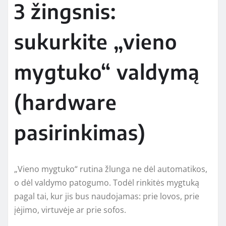
3 žingsnis:
sukurkite „vieno
mygtuko“ valdymą
(hardware
pasirinkimas)
„Vieno mygtuko“ rutina žlunga ne dėl automatikos,
o dėl valdymo patogumo. Todėl rinkitės mygtuką
pagal tai, kur jis bus naudojamas: prie lovos, prie
įėjimo, virtuvėje ar prie sofos.