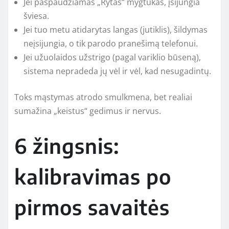
Jei paspaudžiamas „Rytas“ mygtukas, įsijungia
šviesa.
Jei tuo metu atidarytas langas (jutiklis), šildymas
neįsijungia, o tik parodo pranešimą telefonui.
Jei užuolaidos užstrigo (pagal variklio būseną),
sistema nepradeda jų vėl ir vėl, kad nesugadintų.
Toks mąstymas atrodo smulkmena, bet realiai
sumažina „keistus“ gedimus ir nervus.
6 žingsnis:
kalibravimas po
pirmos savaitės