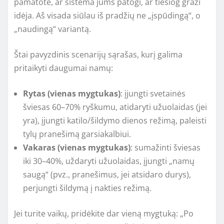
pamatote, ar sistema jums patogi, ar tiesiog graži
idėja. Aš visada siūlau iš pradžių ne „įspūdingą“, o
„naudingą“ variantą.
Štai pavyzdinis scenarijų sąrašas, kurį galima
pritaikyti daugumai namų:
Rytas (vienas mygtukas)
: įjungti svetainės
šviesas 60–70% ryškumu, atidaryti užuolaidas (jei
yra), įjungti katilo/šildymo dienos režimą, paleisti
tylų pranešimą garsiakalbiui.
Vakaras (vienas mygtukas)
: sumažinti šviesas
iki 30–40%, uždaryti užuolaidas, įjungti „namų
saugą“ (pvz., pranešimus, jei atsidaro durys),
perjungti šildymą į nakties režimą.
Jei turite vaikų, pridėkite dar vieną mygtuką: „Po