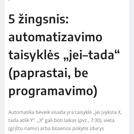
5 žingsnis:
automatizavimo
taisyklės „jei–tada“
(paprastai, be
programavimo)
Automatika beveik visada yra taisyklė „jei įvyksta X,
tada atlik Y“. „X“ gali būti laikas (pvz., 7:30), vieta
(grįžtu namo) arba būsenos pokytis (durys