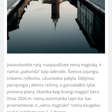
Įsivaizduokite rytą: nuspaudžiate vieną mygtuką, ir
namai „pabunda“ kaip laikrodis. Šviesos įsijungia
tinkamu ryškumu, užuolaidos pakyla, šildymas
persijungia į dienos režimą, o garsiakalbis tyliai
primena planą. Skamba kaip brangi magija? Gera
žinia: 2026 m. namų automatika tapo kur kas
prieinamesnė, o „vieno mygtuko“ rutina daugeliui
realiai įvykdoma per 1–2 dienas.