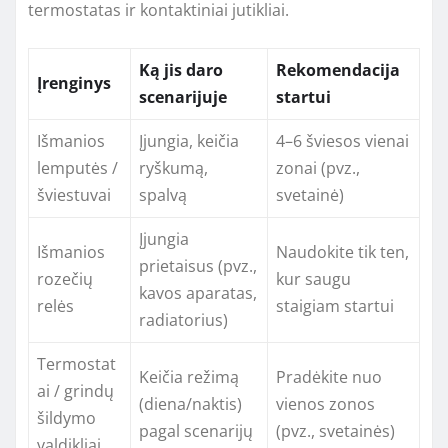
termostatas ir kontaktiniai jutikliai.
Ką jis daro
Rekomendacija
Įrenginys
scenarijuje
startui
Išmanios
Įjungia, keičia
4–6 šviesos vienai
lemputės /
ryškumą,
zonai (pvz.,
šviestuvai
spalvą
svetainė)
Įjungia
Išmanios
Naudokite tik ten,
prietaisus (pvz.,
rozečių
kur saugu
kavos aparatas,
relės
staigiam startui
radiatorius)
Termostat
Keičia režimą
Pradėkite nuo
ai / grindų
(diena/naktis)
vienos zonos
šildymo
pagal scenarijų
(pvz., svetainės)
valdikliai