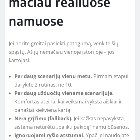
mačiau realiuose
namuose
Jei norite greitai pasiekti patogumą, venkite šių
spąstų. Aš jų nemačiau vienoje istorijoje – jos
kartojasi.
Per daug scenarijų vienu metu.
Pirmam etapui
darykite 2 rutinas, ne 10.
Per daug užduočių viename scenarijuje.
Komfortas ateina, kai veiksmai vyksta aiškiai ir
panašiai kiekvieną kartą.
Nėra grįžimo (fallback).
Jei kažkas nepavyksta,
sistema neturėtų „palikti pakibę“ namų būsenos.
Ignoruojami ryšio atstumai.
Ypač jei naudojate