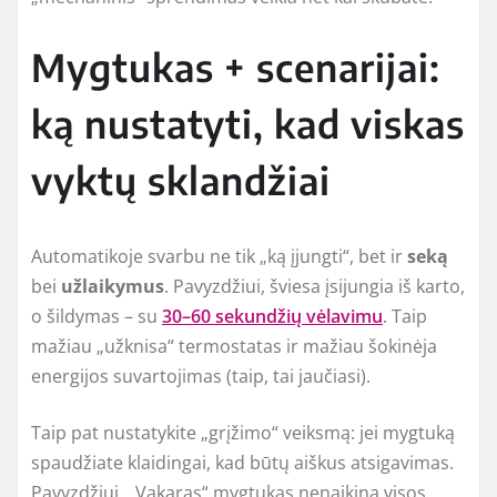
Mygtukas + scenarijai:
ką nustatyti, kad viskas
vyktų sklandžiai
Automatikoje svarbu ne tik „ką įjungti“, bet ir
seką
bei
užlaikymus
. Pavyzdžiui, šviesa įsijungia iš karto,
o šildymas – su
30–60 sekundžių vėlavimu
. Taip
mažiau „užknisa“ termostatas ir mažiau šokinėja
energijos suvartojimas (taip, tai jaučiasi).
Taip pat nustatykite „grįžimo“ veiksmą: jei mygtuką
spaudžiate klaidingai, kad būtų aiškus atsigavimas.
Pavyzdžiui, „Vakaras“ mygtukas nenaikina visos