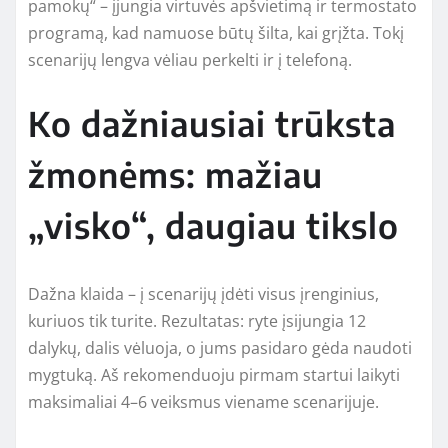
pamokų“ – įjungia virtuvės apšvietimą ir termostato
programą, kad namuose būtų šilta, kai grįžta. Tokį
scenarijų lengva vėliau perkelti ir į telefoną.
Ko dažniausiai trūksta
žmonėms: mažiau
„visko“, daugiau tikslo
Dažna klaida – į scenarijų įdėti visus įrenginius,
kuriuos tik turite. Rezultatas: ryte įsijungia 12
dalykų, dalis vėluoja, o jums pasidaro gėda naudoti
mygtuką. Aš rekomenduoju pirmam startui laikyti
maksimaliai 4–6 veiksmus viename scenarijuje.