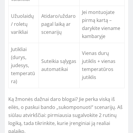
Jei montuojate
Užuolaidų
Atidaro/uždaro
pirmą kartą –
/ roletų
pagal laiką ar
darykite viename
varikliai
scenarijų
kambaryje
Jutikliai
Vienas durų
(durys,
Suteikia sąlygas
jutiklis + vienas
judesys,
automatikai
temperatūros
temperatū
jutiklis
ra)
Ką žmonės dažnai daro blogai? Jie perka viską iš
eilės, o paskui bando „sukomponuoti“ scenarijų. Aš
siūlau atvirkščiai: pirmiausia sugalvokite 2 rutinų
logiką, tada tikrinkite, kurie įrenginiai ją realiai
palaiko.