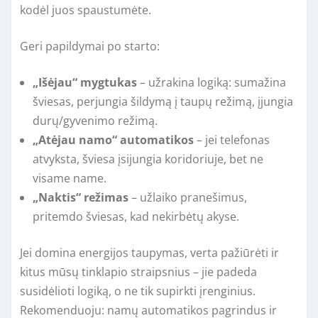
kodėl juos spaustumėte.
Geri papildymai po starto:
„Išėjau“ mygtukas
– užrakina logiką: sumažina
šviesas, perjungia šildymą į taupų režimą, įjungia
durų/gyvenimo režimą.
„Atėjau namo“ automatikos
– jei telefonas
atvyksta, šviesa įsijungia koridoriuje, bet ne
visame name.
„Naktis“ režimas
– užlaiko pranešimus,
pritemdo šviesas, kad nekirbėtų akyse.
Jei domina energijos taupymas, verta pažiūrėti ir
kitus mūsų tinklapio straipsnius – jie padeda
susidėlioti logiką, o ne tik supirkti įrenginius.
Rekomenduoju: namų automatikos pagrindus ir