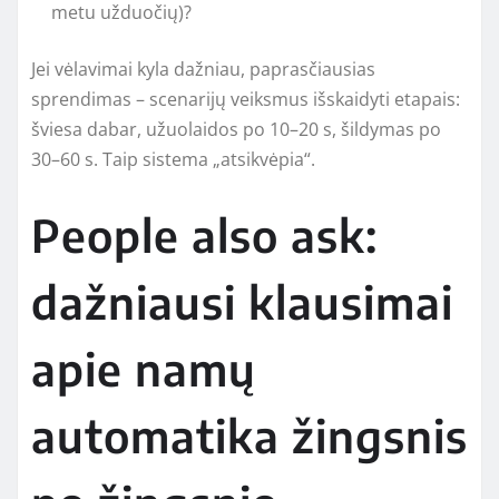
metu užduočių)?
Jei vėlavimai kyla dažniau, paprasčiausias
sprendimas – scenarijų veiksmus išskaidyti etapais:
šviesa dabar, užuolaidos po 10–20 s, šildymas po
30–60 s. Taip sistema „atsikvėpia“.
People also ask:
dažniausi klausimai
apie namų
automatika žingsnis