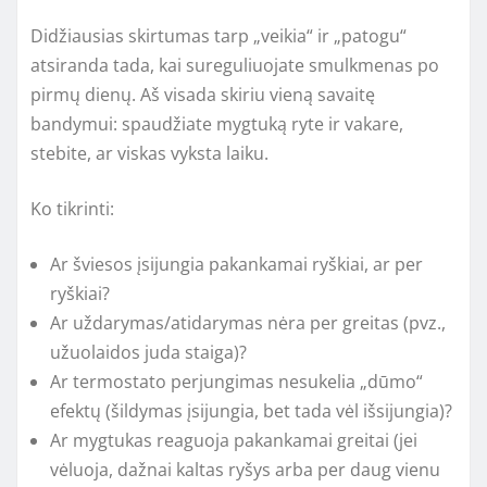
Didžiausias skirtumas tarp „veikia“ ir „patogu“
atsiranda tada, kai sureguliuojate smulkmenas po
pirmų dienų. Aš visada skiriu vieną savaitę
bandymui: spaudžiate mygtuką ryte ir vakare,
stebite, ar viskas vyksta laiku.
Ko tikrinti:
Ar šviesos įsijungia pakankamai ryškiai, ar per
ryškiai?
Ar uždarymas/atidarymas nėra per greitas (pvz.,
užuolaidos juda staiga)?
Ar termostato perjungimas nesukelia „dūmo“
efektų (šildymas įsijungia, bet tada vėl išsijungia)?
Ar mygtukas reaguoja pakankamai greitai (jei
vėluoja, dažnai kaltas ryšys arba per daug vienu