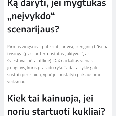
Ką daryti, jei mygtukas
„neįvykdo“
scenarijaus?
Pirmas žingsnis – patikrinti, ar visų įrenginių būsena
teisinga (pvz., ar termostatas „aktyvus“, ar
šviestuvai nėra offline). Dažnai kaltas vienas
įrenginys, kuris prarado ryšį. Tada taisyklė gali
sustoti per klaidą, ypač jei nustatyti priklausomi
veiksmai.
Kiek tai kainuoja, jei
noriu startuoti kukliai?