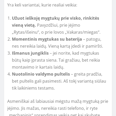
Yra keli variantai, kurie realiai veikia:
Užuot ieškoję mygtukų prie visko, rinkitės
vieną vietą.
Pavyzdžiui, prie įėjimo
„Rytas/išeinu“, o prie lovos „Vakaras/miegas“.
Momentinis mygtukas su baterija
– patogu,
nes nereikia laidų. Vieną kartą įdedi ir pamiršti.
Išmanus jungiklis
– jei norite, kad mygtukas
būtų kaip įprasta siena. Tai gražiau, bet reikia
montavimo ir kartais laidų.
Nuotolinio valdymo pultelis
– greita pradžia,
bet pultelis gali pasimesti. Aš tokį variantą siūlau
tik laikiniems testams.
Asmeniškai aš labiausiai mėgstu mažą mygtuką prie
įėjimo. Jis mažas, nereikia rasti telefono, ir ryte
„mechaninis“ sprendimas veikia net kai skubate.