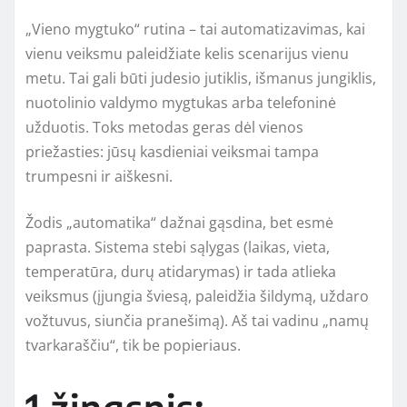
„Vieno mygtuko“ rutina – tai automatizavimas, kai
vienu veiksmu paleidžiate kelis scenarijus vienu
metu. Tai gali būti judesio jutiklis, išmanus jungiklis,
nuotolinio valdymo mygtukas arba telefoninė
užduotis. Toks metodas geras dėl vienos
priežasties: jūsų kasdieniai veiksmai tampa
trumpesni ir aiškesni.
Žodis „automatika“ dažnai gąsdina, bet esmė
paprasta. Sistema stebi sąlygas (laikas, vieta,
temperatūra, durų atidarymas) ir tada atlieka
veiksmus (įjungia šviesą, paleidžia šildymą, uždaro
vožtuvus, siunčia pranešimą). Aš tai vadinu „namų
tvarkaraščiu“, tik be popieriaus.
1 žingsnis: