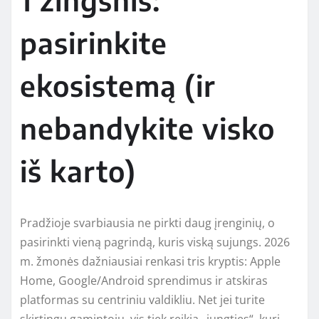
pasirinkite
ekosistemą (ir
nebandykite visko
iš karto)
Pradžioje svarbiausia ne pirkti daug įrenginių, o
pasirinkti vieną pagrindą, kuris viską sujungs. 2026
m. žmonės dažniausiai renkasi tris kryptis: Apple
Home, Google/Android sprendimus ir atskiras
platformas su centriniu valdikliu. Net jei turite
skirtingų gamintojų, vis tiek reikia „jungties“, kuri