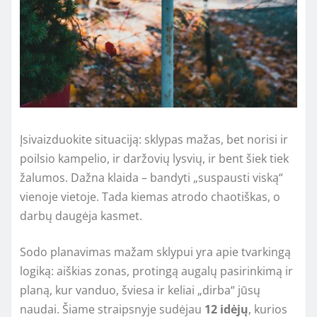
Įsivaizduokite situaciją: sklypas mažas, bet norisi ir
poilsio kampelio, ir daržovių lysvių, ir bent šiek tiek
žalumos. Dažna klaida – bandyti „suspausti viską“
vienoje vietoje. Tada kiemas atrodo chaotiškas, o
darbų daugėja kasmet.
Sodo planavimas mažam sklypui yra apie tvarkingą
logiką: aiškias zonas, protingą augalų pasirinkimą ir
planą, kur vanduo, šviesa ir keliai „dirba“ jūsų
naudai. Šiame straipsnyje sudėjau
12 idėjų
, kurios