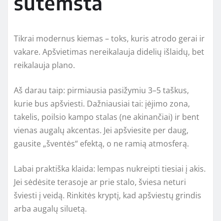
sutemsta
Tikrai modernus kiemas – toks, kuris atrodo gerai ir
vakare. Apšvietimas nereikalauja didelių išlaidų, bet
reikalauja plano.
Aš darau taip: pirmiausia pasižymiu 3–5 taškus,
kurie bus apšviesti. Dažniausiai tai: įėjimo zona,
takelis, poilsio kampo stalas (ne akinančiai) ir bent
vienas augalų akcentas. Jei apšviesite per daug,
gausite „šventės“ efektą, o ne ramią atmosferą.
Labai praktiška klaida: lempas nukreipti tiesiai į akis.
Jei sėdėsite terasoje ar prie stalo, šviesa neturi
šviesti į veidą. Rinkitės kryptį, kad apšviestų grindis
arba augalų siluetą.