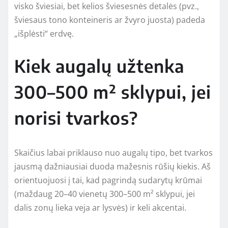
visko šviesiai, bet kelios šviesesnės detalės (pvz.,
šviesaus tono konteineris ar žvyro juosta) padeda
„išplėsti“ erdvę.
Kiek augalų užtenka
300–500 m² sklypui, jei
norisi tvarkos?
Skaičius labai priklauso nuo augalų tipo, bet tvarkos
jausmą dažniausiai duoda mažesnis rūšių kiekis. Aš
orientuojuosi į tai, kad pagrindą sudarytų krūmai
(maždaug 20–40 vienetų 300–500 m² sklypui, jei
dalis zonų lieka veja ar lysvės) ir keli akcentai.