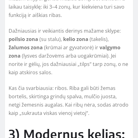
laikau taisyklę: iki 3–4 zonų, kur kiekviena turi savo
funkciją ir aiškias ribas.
Dažniausias ir veikiantis derinys mažame sklype:
poilsio zona
(su stalu),
kelio zona
(takelis),
žalumos zona
(krūmai ar gyvatvorė) ir
valgymo
zona
(lysves daržovėms arba uogakrūmiai). Jei
norite ir gėlių, jos dažniausiai „tilps“ tarp zonų, o ne
kaip atskiros salos.
Kas čia svarbiausia: ribos. Riba gali būti žemas
bortelis, skirtinga grindų spalva, mulčio juosta,
netgi žemesnis augalas. Kai ribų nėra, sodas atrodo
kaip „sukrauta viskas vienoj vietoj“.
3) Modernus kelias: