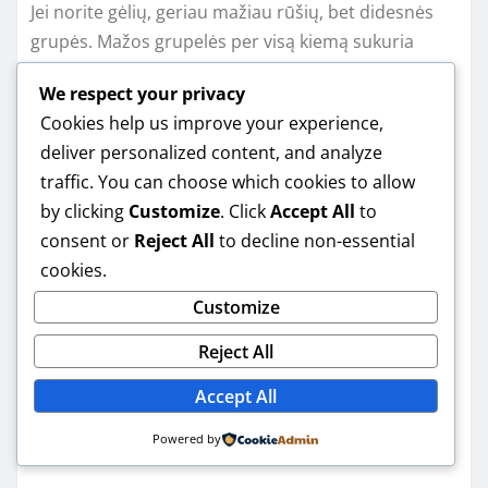
Jei norite gėlių, geriau mažiau rūšių, bet didesnės
grupės. Mažos grupelės per visą kiemą sukuria
netvarkos įspūdį.
We respect your privacy
Cookies help us improve your experience,
Ar reikia brangaus
deliver personalized content, and analyze
traffic. You can choose which cookies to allow
kraštovaizdžio dizaino
by clicking
Customize
. Click
Accept All
to
mažam sklypui?
consent or
Reject All
to decline non-essential
cookies.
Customize
Ne. Daugeliu atvejų užtenka savo eskizo ir kelių
Reject All
aiškių sprendimų. Brangus dizainas praverčia tada,
kai reikia inžinerinių darbų (drenažas, reljefo
Accept All
keitimas, sudėtingi takai) arba kai sklypas labai
Powered by
ribotas iš visų pusių.