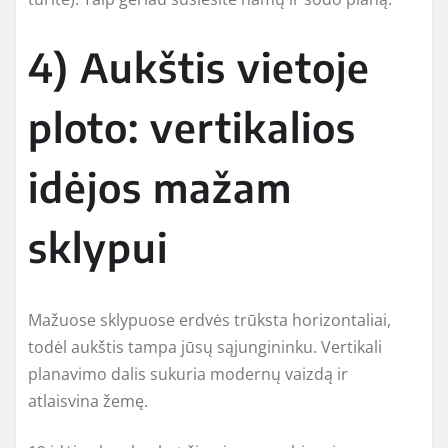
4) Aukštis vietoje
ploto: vertikalios
idėjos mažam
sklypui
Mažuose sklypuose erdvės trūksta horizontaliai,
todėl aukštis tampa jūsų sąjungininku. Vertikali
planavimo dalis sukuria modernų vaizdą ir
atlaisvina žemę.