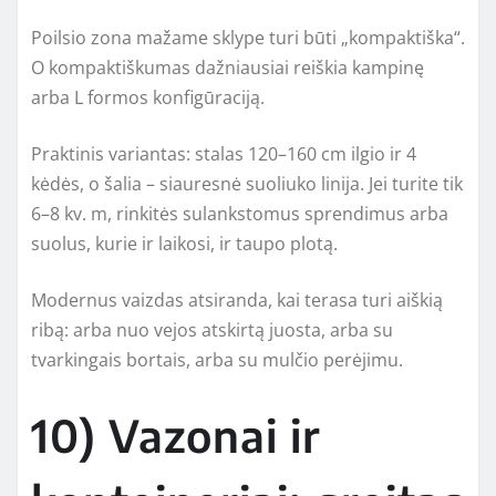
Poilsio zona mažame sklype turi būti „kompaktiška“.
O kompaktiškumas dažniausiai reiškia kampinę
arba L formos konfigūraciją.
Praktinis variantas: stalas 120–160 cm ilgio ir 4
kėdės, o šalia – siauresnė suoliuko linija. Jei turite tik
6–8 kv. m, rinkitės sulankstomus sprendimus arba
suolus, kurie ir laikosi, ir taupo plotą.
Modernus vaizdas atsiranda, kai terasa turi aiškią
ribą: arba nuo vejos atskirtą juosta, arba su
tvarkingais bortais, arba su mulčio perėjimu.
10) Vazonai ir