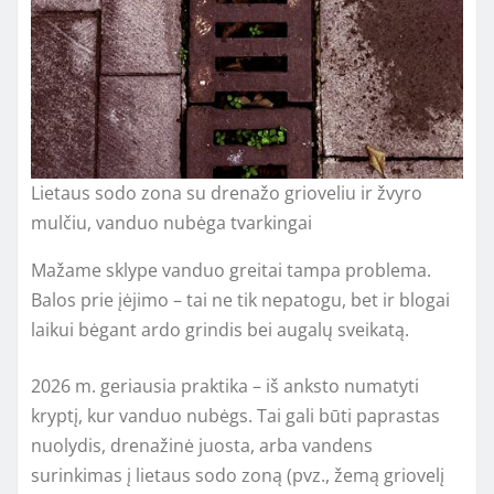
Lietaus sodo zona su drenažo grioveliu ir žvyro
mulčiu, vanduo nubėga tvarkingai
Mažame sklype vanduo greitai tampa problema.
Balos prie įėjimo – tai ne tik nepatogu, bet ir blogai
laikui bėgant ardo grindis bei augalų sveikatą.
2026 m. geriausia praktika – iš anksto numatyti
kryptį, kur vanduo nubėgs. Tai gali būti paprastas
nuolydis, drenažinė juosta, arba vandens
surinkimas į lietaus sodo zoną (pvz., žemą griovelį