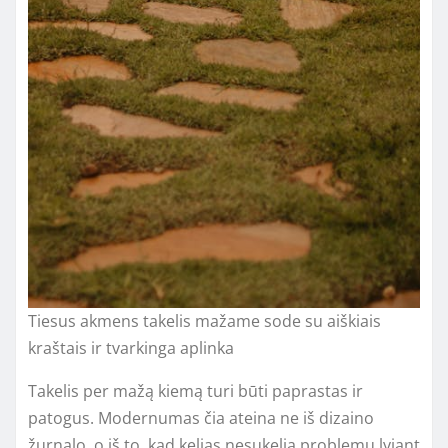
Tiesus akmens takelis mažame sode su aiškiais
kraštais ir tvarkinga aplinka
Takelis per mažą kiemą turi būti paprastas ir
patogus. Modernumas čia ateina ne iš dizaino
žurnalo, o iš to, kad kelias nesukelia problemų lyjant