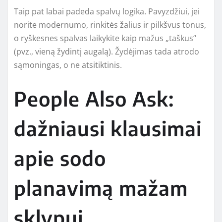
Taip pat labai padeda spalvų logika. Pavyzdžiui, jei
norite modernumo, rinkitės žalius ir pilkšvus tonus,
o ryškesnes spalvas laikykite kaip mažus „taškus“
(pvz., vieną žydintį augalą). Žydėjimas tada atrodo
sąmoningas, o ne atsitiktinis.
People Also Ask:
dažniausi klausimai
apie sodo
planavimą mažam
sklypui