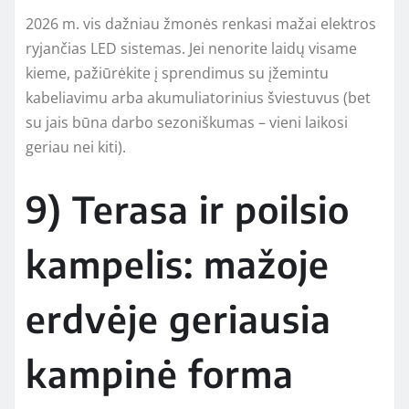
2026 m. vis dažniau žmonės renkasi mažai elektros
ryjančias LED sistemas. Jei nenorite laidų visame
kieme, pažiūrėkite į sprendimus su įžemintu
kabeliavimu arba akumuliatorinius šviestuvus (bet
su jais būna darbo sezoniškumas – vieni laikosi
geriau nei kiti).
9) Terasa ir poilsio
kampelis: mažoje
erdvėje geriausia
kampinė forma