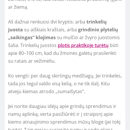
ar žiemą.
Aš dažnai renkuosi dvi kryptis: arba
trinkelių
juosta
su aiškiais kraštais, arba
grindinio plytelių
„saikingas“ klojimas
su mulčio ar žvyro juostomis
šalia. Trinkelių juostos
plotis praktikoje turėtų
būti
apie 80–100 cm, kad du žmonės galėtų prasilenkti
su ratais ar vežimėliu.
Ko vengti: per daug skirtingų medžiagų. Jei trinkelės,
tada jos tegul valdo visą kelią, o ne tik dalį. Kitu
atveju kiemas atrodo „sumaišytas“.
Jei norite daugiau idėjų apie grindų sprendimus ir
namų aplinką, verta pasižiūrėti ir į straipsnį apie
kiemo atnaujinimo sprendimus mūsų bloge (jei tokį
turite). Taip geriau susiesite namų ir sodo planą.