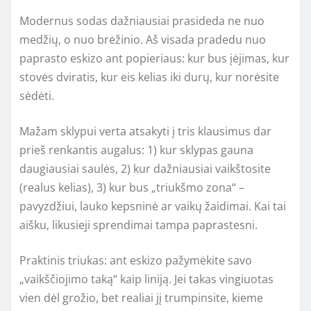
Modernus sodas dažniausiai prasideda ne nuo
medžių, o nuo brėžinio. Aš visada pradedu nuo
paprasto eskizo ant popieriaus: kur bus įėjimas, kur
stovės dviratis, kur eis kelias iki durų, kur norėsite
sėdėti.
Mažam sklypui verta atsakyti į tris klausimus dar
prieš renkantis augalus: 1) kur sklypas gauna
daugiausiai saulės, 2) kur dažniausiai vaikštosite
(realus kelias), 3) kur bus „triukšmo zona“ –
pavyzdžiui, lauko kepsninė ar vaikų žaidimai. Kai tai
aišku, likusieji sprendimai tampa paprastesni.
Praktinis triukas: ant eskizo pažymėkite savo
„vaikščiojimo taką“ kaip liniją. Jei takas vingiuotas
vien dėl grožio, bet realiai jį trumpinsite, kieme