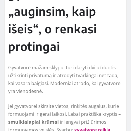
„auginsim, kaip
išeis“, o renkasi
protingai
Gyvatvorė mažam sklypui turi daryti dvi užduotis:
užtikrinti privatumą ir atrodyti tvarkingai net tada,
kai vasara baigiasi. Moderniai atrodo, kai gyvatvorė
yra vienodesnė.
Jei gyvatvorei skirsite vietos, rinkitės augalus, kurie
formuojami ir gerai laikosi. Labai praktiška kryptis –
smulkialapiai krūmai
ir lengvai prižiūrimos
formuojamos veislės. Svarbu:
gyvatvorę reikia