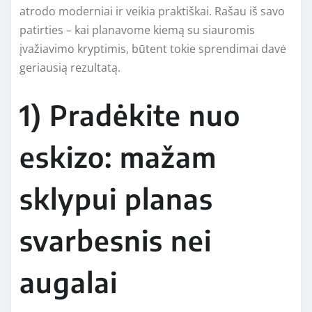
atrodo moderniai ir veikia praktiškai. Rašau iš savo
patirties – kai planavome kiemą su siauromis
įvažiavimo kryptimis, būtent tokie sprendimai davė
geriausią rezultatą.
1) Pradėkite nuo
eskizo: mažam
sklypui planas
svarbesnis nei
augalai