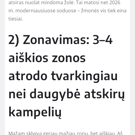
atsiras nuolat mindoma žolė. Tai matosi net 2026
m. moderniausiuose soduose – žmonės vis tiek eina
tiesiai.
2) Zonavimas: 3–4
aiškios zonos
atrodo tvarkingiau
nei daugybė atskirų
kampelių
Mažam sklypui geriau mažiau zonų, bet aiškiau. Aš