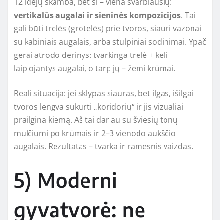
12 idėjų skamba, bet ši – viena svarbiausių:
vertikalūs augalai ir sieninės kompozicijos
. Tai
gali būti trelės (grotelės) prie tvoros, siauri vazonai
su kabiniais augalais, arba stulpiniai sodinimai. Ypač
gerai atrodo derinys: tvarkinga trelė + keli
laipiojantys augalai, o tarp jų – žemi krūmai.
Reali situacija: jei sklypas siauras, bet ilgas, išilgai
tvoros lengva sukurti „koridorių“ ir jis vizualiai
prailgina kiemą. Aš tai dariau su šviesių tonų
mulčiumi po krūmais ir 2–3 vienodo aukščio
augalais. Rezultatas – tvarka ir ramesnis vaizdas.
5) Moderni
gyvatvorė: ne