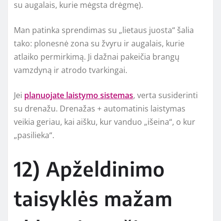
su augalais, kurie mėgsta drėgmę).
Man patinka sprendimas su „lietaus juosta“ šalia
tako: plonesnė zona su žvyru ir augalais, kurie
atlaiko permirkimą. Ji dažnai pakeičia brangų
vamzdyną ir atrodo tvarkingai.
Jei
planuojate laistymo sistemas
, verta susiderinti
su drenažu. Drenažas + automatinis laistymas
veikia geriau, kai aišku, kur vanduo „išeina“, o kur
„pasilieka“.
12) Apželdinimo
taisyklės mažam