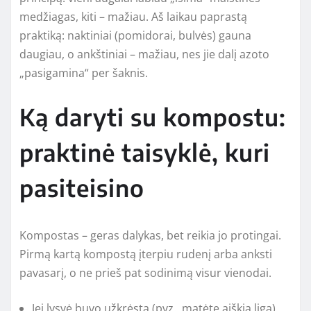
medžiagas, kiti – mažiau. Aš laikau paprastą
praktiką: naktiniai (pomidorai, bulvės) gauna
daugiau, o ankštiniai – mažiau, nes jie dalį azoto
„pasigamina“ per šaknis.
Ką daryti su kompostu:
praktinė taisyklė, kuri
pasiteisino
Kompostas – geras dalykas, bet reikia jo protingai.
Pirmą kartą kompostą įterpiu rudenį arba anksti
pavasarį, o ne prieš pat sodinimą visur vienodai.
Jei lysvė buvo užkrėsta (pvz., matėte aiškią ligą),