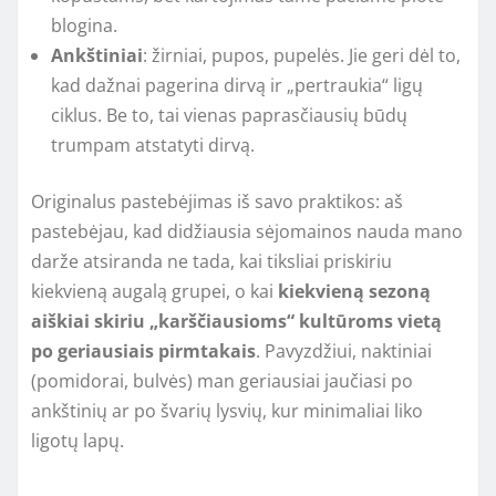
blogina.
Ankštiniai
: žirniai, pupos, pupelės. Jie geri dėl to,
kad dažnai pagerina dirvą ir „pertraukia“ ligų
ciklus. Be to, tai vienas paprasčiausių būdų
trumpam atstatyti dirvą.
Originalus pastebėjimas iš savo praktikos: aš
pastebėjau, kad didžiausia sėjomainos nauda mano
darže atsiranda ne tada, kai tiksliai priskiriu
kiekvieną augalą grupei, o kai
kiekvieną sezoną
aiškiai skiriu „karščiausioms“ kultūroms vietą
po geriausiais pirmtakais
. Pavyzdžiui, naktiniai
(pomidorai, bulvės) man geriausiai jaučiasi po
ankštinių ar po švarių lysvių, kur minimaliai liko
ligotų lapų.