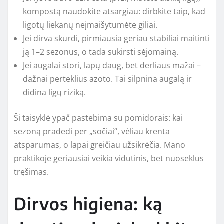
kompostą naudokite atsargiau: dirbkite taip, kad
ligotų liekanų neįmaišytumėte giliai.
Jei dirva skurdi, pirmiausia geriau stabiliai maitinti
ją 1–2 sezonus, o tada sukirsti sėjomainą.
Jei augalai stori, lapų daug, bet derliaus mažai –
dažnai perteklius azoto. Tai silpnina augalą ir
didina ligų riziką.
Ši taisyklė ypač pastebima su pomidorais: kai
sezoną pradedi per „sočiai“, vėliau krenta
atsparumas, o lapai greičiau užsikrėčia. Mano
praktikoje geriausiai veikia vidutinis, bet nuoseklus
tręšimas.
Dirvos higiena: ką