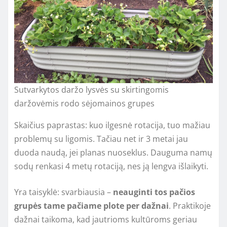
Sutvarkytos daržo lysvės su skirtingomis
daržovėmis rodo sėjomainos grupes
Skaičius paprastas: kuo ilgesnė rotacija, tuo mažiau
problemų su ligomis. Tačiau net ir 3 metai jau
duoda naudą, jei planas nuoseklus. Dauguma namų
sodų renkasi 4 metų rotaciją, nes ją lengva išlaikyti.
Yra taisyklė: svarbiausia –
neauginti tos pačios
grupės tame pačiame plote per dažnai
. Praktikoje
dažnai taikoma, kad jautrioms kultūroms geriau