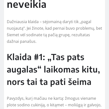
neveikia
Dažniausia klaida – sėjomainą daryti tik „pagal
nuojautą“. Jei žinote, kad pernai buvo problemų, bet
šiemet vėl sodinate tą pačią grupę, rezultatas
dažnai panašus.
Klaida #1: „Tas pats
augalas“ laikomas kitu,
nors tai ta pati šeima
Pavyzdys, kurį mačiau ne kartą: žmogus viename
plote sodino cukiniją, o kitąmet – moliūgą ir galvojo,