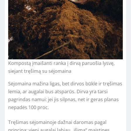
Kompostą įmaišanti ranka į dirvą paruošia lysvę,
siejant tręšimą su sėjomaina
Sėjomaina mažina ligas, bet dirvos būklė ir tręšimas
lemia, ar augalai bus atsparūs. Dirva yra tarsi
pagrindas namui: jei jis silpnas, net ir geras planas
nepadės 100 proc.
Tręšimas sėjomainoje dažnai daromas pagal
principą: vieni augalai labiau „išima“ maistines