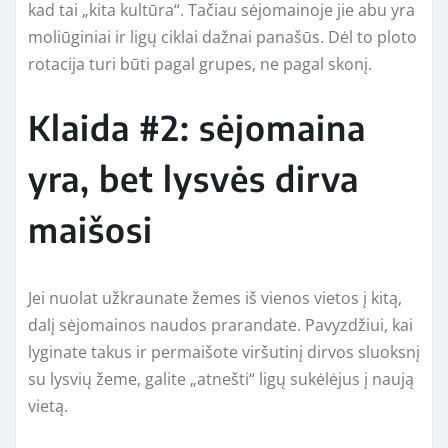
kad tai „kita kultūra“. Tačiau sėjomainoje jie abu yra
moliūginiai ir ligų ciklai dažnai panašūs. Dėl to ploto
rotacija turi būti pagal grupes, ne pagal skonį.
Klaida #2: sėjomaina
yra, bet lysvės dirva
maišosi
Jei nuolat užkraunate žemes iš vienos vietos į kitą,
dalį sėjomainos naudos prarandate. Pavyzdžiui, kai
lyginate takus ir permaišote viršutinį dirvos sluoksnį
su lysvių žeme, galite „atnešti“ ligų sukėlėjus į naują
vietą.