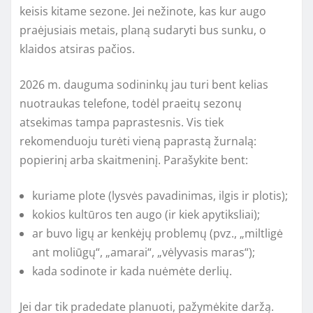
keisis kitame sezone. Jei nežinote, kas kur augo
praėjusiais metais, planą sudaryti bus sunku, o
klaidos atsiras pačios.
2026 m. dauguma sodininkų jau turi bent kelias
nuotraukas telefone, todėl praeitų sezonų
atsekimas tampa paprastesnis. Vis tiek
rekomenduoju turėti vieną paprastą žurnalą:
popierinį arba skaitmeninį. Parašykite bent:
kuriame plote (lysvės pavadinimas, ilgis ir plotis);
kokios kultūros ten augo (ir kiek apytiksliai);
ar buvo ligų ar kenkėjų problemų (pvz., „miltligė
ant moliūgų“, „amarai“, „vėlyvasis maras“);
kada sodinote ir kada nuėmėte derlių.
Jei dar tik pradedate planuoti, pažymėkite daržą.