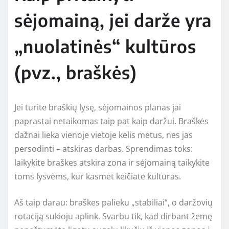
sėjomainą, jei darže yra
„nuolatinės“ kultūros
(pvz., braškės)
Jei turite braškių lysę, sėjomainos planas jai
paprastai netaikomas taip pat kaip daržui. Braškės
dažnai lieka vienoje vietoje kelis metus, nes jas
persodinti – atskiras darbas. Sprendimas toks:
laikykite braškes atskira zona ir sėjomainą taikykite
toms lysvėms, kur kasmet keičiate kultūras.
Aš taip darau: braškes palieku „stabiliai“, o daržovių
rotaciją sukioju aplink. Svarbu tik, kad dirbant žemę