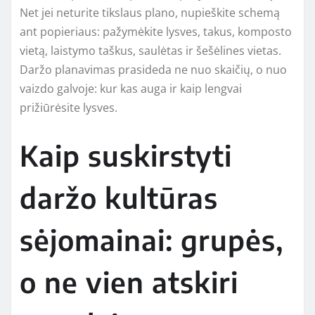
Net jei neturite tikslaus plano, nupieškite schemą
ant popieriaus: pažymėkite lysves, takus, komposto
vietą, laistymo taškus, saulėtas ir šešėlines vietas.
Daržo planavimas prasideda ne nuo skaičių, o nuo
vaizdo galvoje: kur kas auga ir kaip lengvai
prižiūrėsite lysves.
Kaip suskirstyti
daržo kultūras
sėjomainai: grupės,
o ne vien atskiri