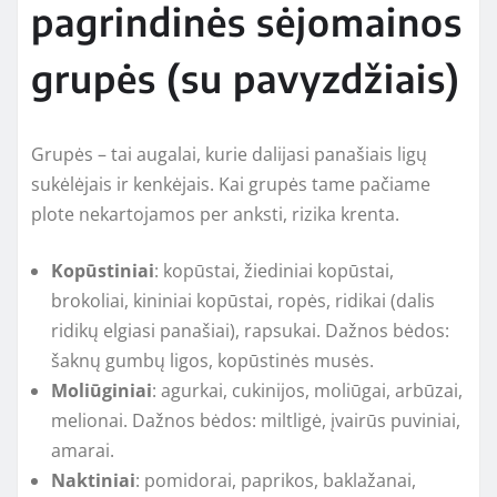
pagrindinės sėjomainos
grupės (su pavyzdžiais)
Grupės – tai augalai, kurie dalijasi panašiais ligų
sukėlėjais ir kenkėjais. Kai grupės tame pačiame
plote nekartojamos per anksti, rizika krenta.
Kopūstiniai
: kopūstai, žiediniai kopūstai,
brokoliai, kininiai kopūstai, ropės, ridikai (dalis
ridikų elgiasi panašiai), rapsukai. Dažnos bėdos:
šaknų gumbų ligos, kopūstinės musės.
Moliūginiai
: agurkai, cukinijos, moliūgai, arbūzai,
melionai. Dažnos bėdos: miltligė, įvairūs puviniai,
amarai.
Naktiniai
: pomidorai, paprikos, baklažanai,