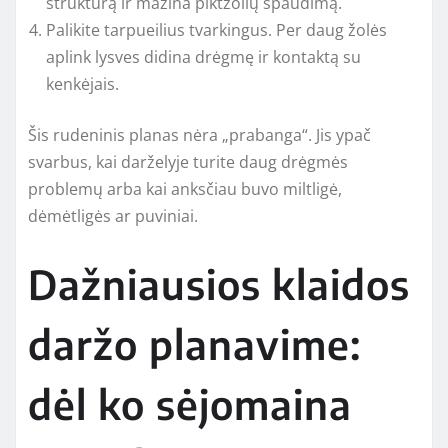
struktūrą ir mažina piktžolių spaudimą.
Palikite tarpueilius tvarkingus. Per daug žolės
aplink lysves didina drėgmę ir kontaktą su
kenkėjais.
Šis rudeninis planas nėra „prabanga“. Jis ypač
svarbus, kai darželyje turite daug drėgmės
problemų arba kai anksčiau buvo miltligė,
dėmėtligės ar puviniai.
Dažniausios klaidos
daržo planavime:
dėl ko sėjomaina