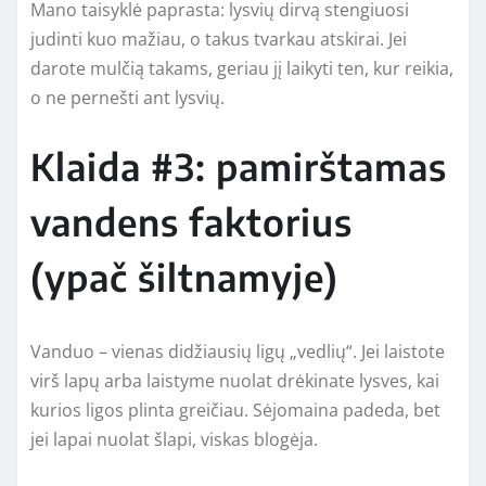
Mano taisyklė paprasta: lysvių dirvą stengiuosi
judinti kuo mažiau, o takus tvarkau atskirai. Jei
darote mulčią takams, geriau jį laikyti ten, kur reikia,
o ne pernešti ant lysvių.
Klaida #3: pamirštamas
vandens faktorius
(ypač šiltnamyje)
Vanduo – vienas didžiausių ligų „vedlių“. Jei laistote
virš lapų arba laistyme nuolat drėkinate lysves, kai
kurios ligos plinta greičiau. Sėjomaina padeda, bet
jei lapai nuolat šlapi, viskas blogėja.