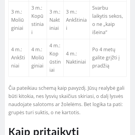
3 m.:
Svarbu
3 m.:
3 m.:
3 m.:
Kopū
laikytis sekos,
Moliū
Nakt
Ankštinia
stinia
o ne „kaip
giniai
iniai
i
i
išeina“
4 m.:
4 m.:
4 m.:
Po 4 metų
Kop
4 m.:
Ankšti
Moliū
galite grįžti į
ūstin
Naktiniai
niai
giniai
pradžią
iai
Čia pateikiau schemą kaip pavyzdį. Jūsų realybė gali
būti kitokia, nes lysvių skaičius skiriasi, o dalį lysvės
naudojate salotoms ar žolelėms. Bet logika ta pati:
grupės turi suktis, o ne kartotis.
Kaip pritaikyti