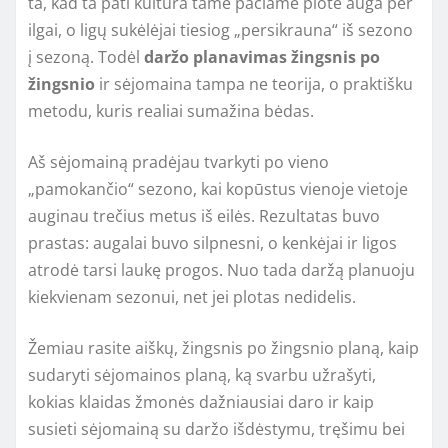
ta, kad ta pati kultūra tame pačiame plote auga per
ilgai, o ligų sukėlėjai tiesiog „persikrauna“ iš sezono
į sezoną. Todėl
daržo planavimas žingsnis po
žingsnio
ir sėjomaina tampa ne teorija, o praktišku
metodu, kuris realiai sumažina bėdas.
Aš sėjomainą pradėjau tvarkyti po vieno
„pamokančio“ sezono, kai kopūstus vienoje vietoje
auginau trečius metus iš eilės. Rezultatas buvo
prastas: augalai buvo silpnesni, o kenkėjai ir ligos
atrodė tarsi laukę progos. Nuo tada daržą planuoju
kiekvienam sezonui, net jei plotas nedidelis.
Žemiau rasite aiškų, žingsnis po žingsnio planą, kaip
sudaryti sėjomainos planą, ką svarbu užrašyti,
kokias klaidas žmonės dažniausiai daro ir kaip
susieti sėjomainą su daržo išdėstymu, tręšimu bei