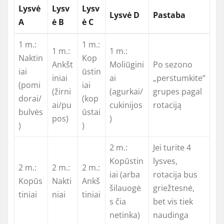
Lysvė
Lysv
Lysv
Lysvė D
Pastaba
A
ė B
ė C
1 m.:
1 m.:
1 m.:
1 m.:
Naktin
Kop
Ankšt
Moliūgini
Po sezono
iai
ūstin
iniai
ai
„perstumkite“
(pomi
iai
(žirni
(agurkai/
grupes pagal
dorai/
(kop
ai/pu
cukinijos
rotaciją
bulvės
ūstai
pos)
)
)
)
2 m.:
Jei turite 4
Kopūstin
lysves,
2 m.:
2 m.:
2 m.:
iai (arba
rotacija bus
Kopūs
Nakti
Ankš
šilauogė
griežtesnė,
tiniai
niai
tiniai
s čia
bet vis tiek
netinka)
naudinga