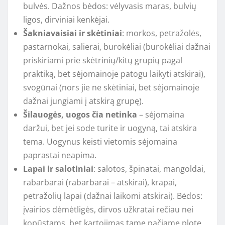
bulvės. Dažnos bėdos: vėlyvasis maras, bulvių
ligos, dirviniai kenkėjai.
Šakniavaisiai ir skėtiniai
: morkos, petražolės,
pastarnokai, salierai, burokėliai (burokėliai dažnai
priskiriami prie skėtrinių/kitų grupių pagal
praktiką, bet sėjomainoje patogu laikyti atskirai),
svogūnai (nors jie ne skėtiniai, bet sėjomainoje
dažnai jungiami į atskirą grupę).
Šilauogės, uogos čia netinka
– sėjomaina
daržui, bet jei sode turite ir uogyną, tai atskira
tema. Uogynus keisti vietomis sėjomaina
paprastai neapima.
Lapai ir salotiniai
: salotos, špinatai, mangoldai,
rabarbarai (rabarbarai – atskirai), krapai,
petražolių lapai (dažnai laikomi atskirai). Bėdos:
įvairios dėmėtligės, dirvos užkratai rečiau nei
kopūstams, bet kartojimas tame pačiame plote