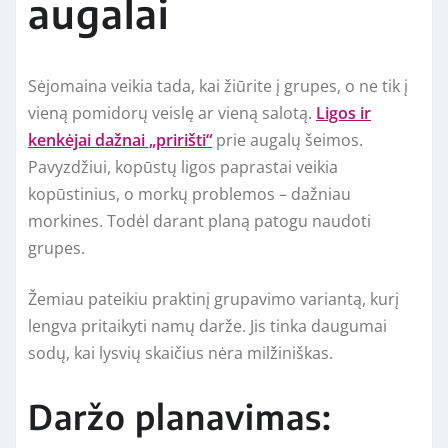
augalai
Sėjomaina veikia tada, kai žiūrite į grupes, o ne tik į
vieną pomidorų veislę ar vieną salotą.
Ligos ir
kenkėjai dažnai „pririšti“
prie augalų šeimos.
Pavyzdžiui, kopūstų ligos paprastai veikia
kopūstinius, o morkų problemos – dažniau
morkines. Todėl darant planą patogu naudoti
grupes.
Žemiau pateikiu praktinį grupavimo variantą, kurį
lengva pritaikyti namų darže. Jis tinka daugumai
sodų, kai lysvių skaičius nėra milžiniškas.
Daržo planavimas: