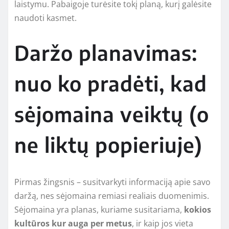
laistymu. Pabaigoje turėsite tokį planą, kurį galėsite
naudoti kasmet.
Daržo planavimas:
nuo ko pradėti, kad
sėjomaina veiktų (o
ne liktų popieriuje)
Pirmas žingsnis – susitvarkyti informaciją apie savo
daržą, nes sėjomaina remiasi realiais duomenimis.
Sėjomaina yra planas, kuriame susitariama,
kokios
kultūros kur auga per metus
, ir kaip jos vieta