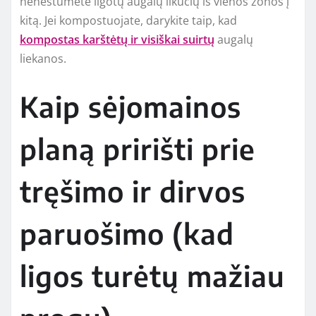
neneštumėte ligotų augalų likučių iš vienos zonos į
kitą. Jei kompostuojate, darykite taip, kad
kompostas karštėtų ir visiškai suirtų
augalų
liekanos.
Kaip sėjomainos
planą pririšti prie
tręšimo ir dirvos
paruošimo (kad
ligos turėtų mažiau