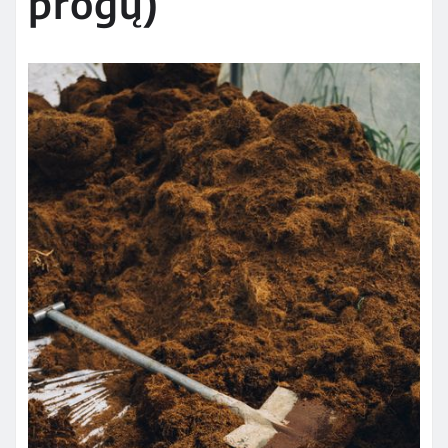
progų)