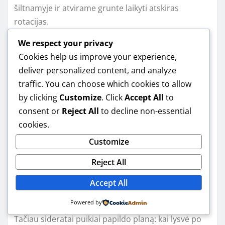
šiltnamyje ir atvirame grunte laikyti atskiras
rotacijas.
We respect your privacy
Ar sideratai (žalioji
Cookies help us improve your experience,
deliver personalized content, and analyze
trąša) pakeičia
traffic. You can choose which cookies to allow
by clicking
Customize
. Click
Accept All
to
sėjomainą?
consent or
Reject All
to decline non-essential
cookies.
Sideratai yra labai geri, bet jie nepakeičia
Customize
sėjomainos. Sideratas pagerina dirvą, praturtina
Reject All
organika ir sumažina piktžoles, tačiau nesukuria
rotacijos tarp augalų grupių taip, kaip tai daro
Accept All
sėjomainos planas.
Powered by
Tačiau sideratai puikiai papildo planą: kai lysvė po