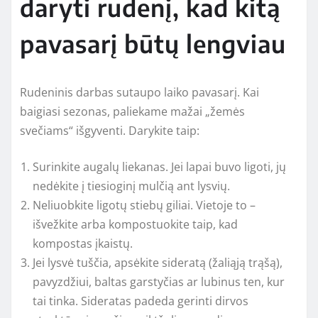
daryti rudenį, kad kitą
pavasarį būtų lengviau
Rudeninis darbas sutaupo laiko pavasarį. Kai
baigiasi sezonas, paliekame mažai „žemės
svečiams“ išgyventi. Darykite taip:
Surinkite augalų liekanas. Jei lapai buvo ligoti, jų
nedėkite į tiesioginį mulčią ant lysvių.
Neliuobkite ligotų stiebų giliai. Vietoje to –
išvežkite arba kompostuokite taip, kad
kompostas įkaistų.
Jei lysvė tuščia, apsėkite sideratą (žaliąją trąšą),
pavyzdžiui, baltas garstyčias ar lubinus ten, kur
tai tinka. Sideratas padeda gerinti dirvos