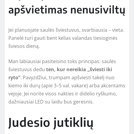
apšvietimas nenusiviltų
Jei planuojate saulės šviestuvus, svarbiausia – vieta.
Panelė turi gauti bent kelias valandas tiesioginės
šviesos dieną.
Man labiausiai pasiteisino toks principas: saulės
šviestuvus dedu
ten, kur nereikia „šviesti iki
ryto“
. Pavyzdžiui, trumpam apšviesti takelį nuo
kiemo iki durų (apie 3–5 val. vakare) arba akcentams
vejoje. Jei norite visos nakties ir didelio ryškumo,
dažniausiai LED su laidu bus geresnis.
Judesio jutiklių