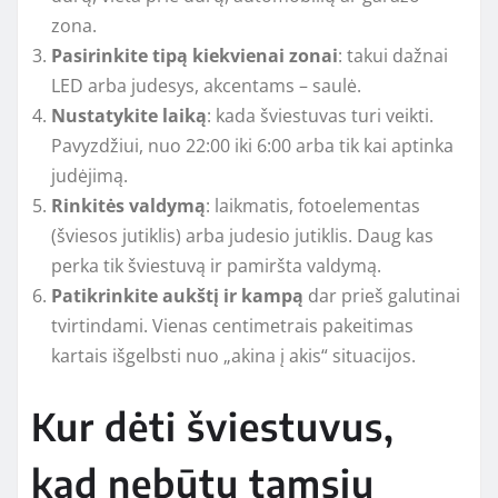
zona.
Pasirinkite tipą kiekvienai zonai
: takui dažnai
LED arba judesys, akcentams – saulė.
Nustatykite laiką
: kada šviestuvas turi veikti.
Pavyzdžiui, nuo 22:00 iki 6:00 arba tik kai aptinka
judėjimą.
Rinkitės valdymą
: laikmatis, fotoelementas
(šviesos jutiklis) arba judesio jutiklis. Daug kas
perka tik šviestuvą ir pamiršta valdymą.
Patikrinkite aukštį ir kampą
dar prieš galutinai
tvirtindami. Vienas centimetrais pakeitimas
kartais išgelbsti nuo „akina į akis“ situacijos.
Kur dėti šviestuvus,
kad nebūtų tamsių