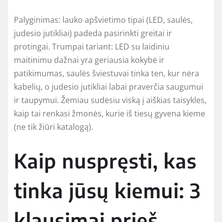
Palyginimas: lauko apšvietimo tipai (LED, saulės,
judesio jutikliai) padeda pasirinkti greitai ir
protingai. Trumpai tariant: LED su laidiniu
maitinimu dažnai yra geriausia kokybė ir
patikimumas, saulės šviestuvai tinka ten, kur nėra
kabelių, o judesio jutikliai labai praverčia saugumui
ir taupymui. Žemiau sudėsiu viską į aiškias taisykles,
kaip tai renkasi žmonės, kurie iš tiesų gyvena kieme
(ne tik žiūri katalogą).
Kaip nuspręsti, kas
tinka jūsų kiemui: 3
klausimai prieš