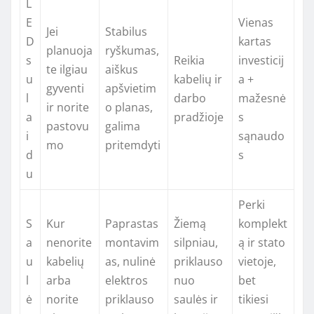
L
E
Vienas
Jei
Stabilus
D
kartas
planuoja
ryškumas,
s
Reikia
investicij
te ilgiau
aiškus
u
kabelių ir
a +
gyventi
apšvietim
l
darbo
mažesnė
ir norite
o planas,
a
pradžioje
s
pastovu
galima
i
sąnaudo
mo
pritemdyti
d
s
u
Perki
S
Kur
Paprastas
Žiemą
komplekt
a
nenorite
montavim
silpniau,
ą ir stato
u
kabelių
as, nulinė
priklauso
vietoje,
l
arba
elektros
nuo
bet
ė
norite
priklauso
saulės ir
tikiesi