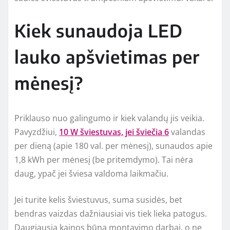
Kiek sunaudoja LED
lauko apšvietimas per
mėnesį?
Priklauso nuo galingumo ir kiek valandų jis veikia.
Pavyzdžiui,
10 W šviestuvas, jei šviečia 6
valandas
per dieną (apie 180 val. per mėnesį), sunaudos apie
1,8 kWh per mėnesį (be pritemdymo). Tai nėra
daug, ypač jei šviesa valdoma laikmačiu.
Jei turite kelis šviestuvus, suma susidės, bet
bendras vaizdas dažniausiai vis tiek lieka patogus.
Daugiausia kainos būna montavimo darbai, o ne