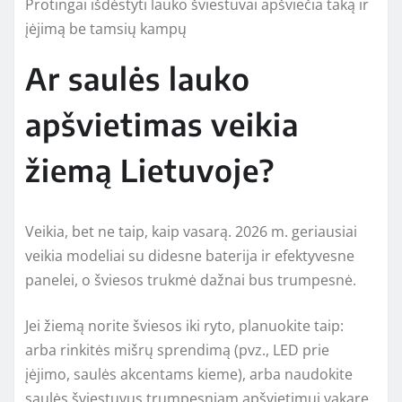
Protingai išdėstyti lauko šviestuvai apšviečia taką ir
įėjimą be tamsių kampų
Ar saulės lauko
apšvietimas veikia
žiemą Lietuvoje?
Veikia, bet ne taip, kaip vasarą. 2026 m. geriausiai
veikia modeliai su didesne baterija ir efektyvesne
panelei, o šviesos trukmė dažnai bus trumpesnė.
Jei žiemą norite šviesos iki ryto, planuokite taip:
arba rinkitės mišrų sprendimą (pvz., LED prie
įėjimo, saulės akcentams kieme), arba naudokite
saulės šviestuvus trumpesniam apšvietimui vakare.