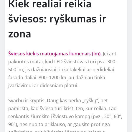
Kiek realiai reikia
šviesos: ryškumas ir
zona
Šviesos kiekis matuojamas liumenais (lm).
Jei ant
pakuotės matai, kad LED šviestuvas turi pvz. 300–
500 lm, jis dažniausiai tinka takeliui ar nedideliai
fasado daliai. 800–1200 lm jau dažniau tinka
įvažiavimui ar didesniam plotui.
Svarbu ir kryptis. Daug kas perka „ryškų“, bet
pamiršta, kad šviesa turi kristi ten, kur reikia. Tad
renkantis žiūrėkite į šviestuvo kampą (pvz., 30°, 60°,
90°), nes nuo to priklauso, ar gausite protingą