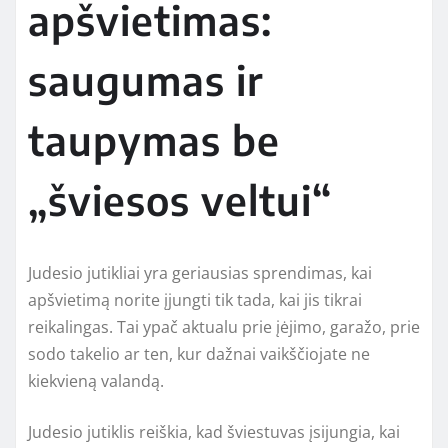
apšvietimas:
saugumas ir
taupymas be
„šviesos veltui“
Judesio jutikliai yra geriausias sprendimas, kai
apšvietimą norite įjungti tik tada, kai jis tikrai
reikalingas. Tai ypač aktualu prie įėjimo, garažo, prie
sodo takelio ar ten, kur dažnai vaikščiojate ne
kiekvieną valandą.
Judesio jutiklis reiškia, kad šviestuvas įsijungia, kai