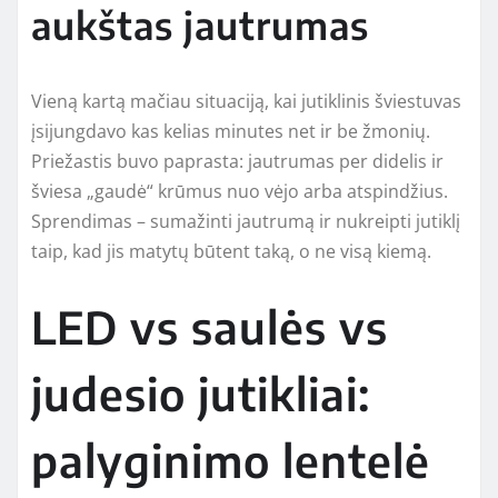
aukštas jautrumas
Vieną kartą mačiau situaciją, kai jutiklinis šviestuvas
įsijungdavo kas kelias minutes net ir be žmonių.
Priežastis buvo paprasta: jautrumas per didelis ir
šviesa „gaudė“ krūmus nuo vėjo arba atspindžius.
Sprendimas – sumažinti jautrumą ir nukreipti jutiklį
taip, kad jis matytų būtent taką, o ne visą kiemą.
LED vs saulės vs
judesio jutikliai:
palyginimo lentelė