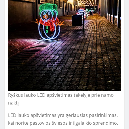
Ryškus lauko LED apšvietimas takelyje prie namo
naktį
LED lauko apšvietimas yra geriausias pasirinkimas,
kai norite pastovios šviesos ir ilgalaikio sprendimo.