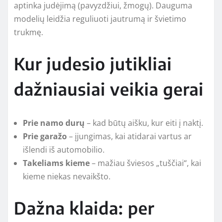
aptinka judėjimą (pavyzdžiui, žmogų). Dauguma
modelių leidžia reguliuoti jautrumą ir švietimo
trukmę.
Kur judesio jutikliai
dažniausiai veikia gerai
Prie namo durų
– kad būtų aišku, kur eiti į naktį.
Prie garažo
– įjungimas, kai atidarai vartus ar
išlendi iš automobilio.
Takeliams kieme
– mažiau šviesos „tuščiai“, kai
kieme niekas nevaikšto.
Dažna klaida: per