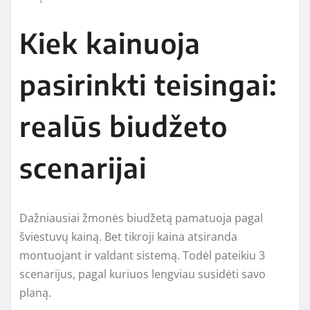
Kiek kainuoja
pasirinkti teisingai:
realūs biudžeto
scenarijai
Dažniausiai žmonės biudžetą pamatuoja pagal
šviestuvų kainą. Bet tikroji kaina atsiranda
montuojant ir valdant sistemą. Todėl pateikiu 3
scenarijus, pagal kuriuos lengviau susidėti savo
planą.