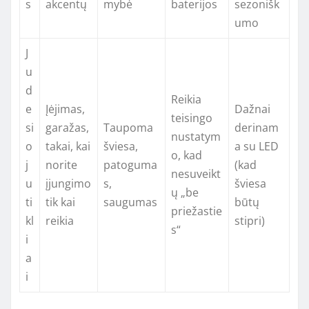
s
akcentų
mybė
baterijos
sezonišk
umo
J
u
d
Reikia
e
Įėjimas,
Dažnai
teisingo
si
garažas,
Taupoma
derinam
nustatym
o
takai, kai
šviesa,
a su LED
o, kad
j
norite
patoguma
(kad
nesuveikt
u
įjungimo
s,
šviesa
ų „be
ti
tik kai
saugumas
būtų
priežastie
kl
reikia
stipri)
s“
i
a
i