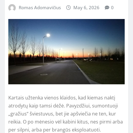
Romas Adomavičius
May 6, 2026
0
Kartais užtenka vienos klaidos, kad kiemas naktį
atrodytų kaip tamsi dėžė. Pavyzdžiui, sumontuoji
„gražius“ šviestuvus, bet jie apšviečia ne ten, kur
reikia. O po mėnesio vėl kabini kitus, nes pirmi arba
per silpni, arba per brangūs eksploatuoti.