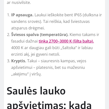
ar nusivilsite.
IP apsauga.
Laukui ieškokite bent IP65 (dulksna ir
vandens srovės). Tai reiškia, kad šviestuvas
atsparus drėgmei.
Šviesos spalva (temperatūra).
Kiemo takams ir
fasadui dažnai
tinka 2700–3000 K (šilta balta).
4000 K ar daugiau gali būti „šaltoka“ ir labiau
erzinti akį, jei gyveni netoli.
Kryptis.
Takui – siauresnis kampas, vejos
apšvietimui – platesnis, bet su mažesniu
„akėjimu“ į viršų.
Saulės lauko
apšvietimas: kada