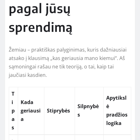
pagal jūsų
sprendimą
Žemiau – praktiškas palyginimas, kuris dažniausiai
atsako į klausimą „kas geriausia mano kiemui“. Aš
sąmoningai rašau ne tik teoriją, o tai, kaip tai
jaučiasi kasdien.
T
Apytiksl
i
Kada
Silpnybė
ė
p
geriausi
Stiprybės
s
pradžios
a
a
logika
s