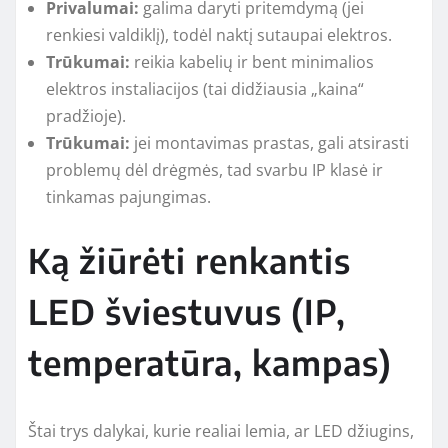
Privalumai:
galima daryti pritemdymą (jei
renkiesi valdiklį), todėl naktį sutaupai elektros.
Trūkumai:
reikia kabelių ir bent minimalios
elektros instaliacijos (tai didžiausia „kaina“
pradžioje).
Trūkumai:
jei montavimas prastas, gali atsirasti
problemų dėl drėgmės, tad svarbu IP klasė ir
tinkamas pajungimas.
Ką žiūrėti renkantis
LED šviestuvus (IP,
temperatūra, kampas)
Štai trys dalykai, kurie realiai lemia, ar LED džiugins,