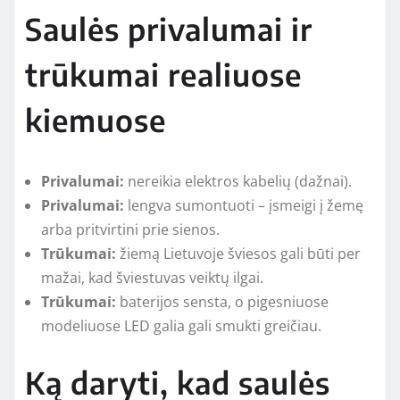
Saulės privalumai ir
trūkumai realiuose
kiemuose
Privalumai:
nereikia elektros kabelių (dažnai).
Privalumai:
lengva sumontuoti – įsmeigi į žemę
arba pritvirtini prie sienos.
Trūkumai:
žiemą Lietuvoje šviesos gali būti per
mažai, kad šviestuvas veiktų ilgai.
Trūkumai:
baterijos sensta, o pigesniuose
modeliuose LED galia gali smukti greičiau.
Ką daryti, kad saulės