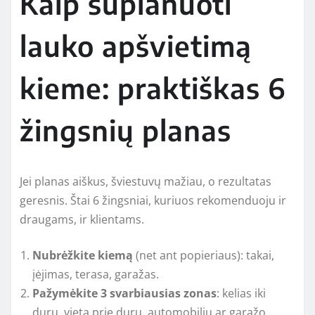
Kaip suplanuoti
lauko apšvietimą
kieme: praktiškas 6
žingsnių planas
Jei planas aiškus, šviestuvų mažiau, o rezultatas
geresnis. Štai 6 žingsniai, kuriuos rekomenduoju ir
draugams, ir klientams.
Nubrėžkite kiemą
(net ant popieriaus): takai,
įėjimas, terasa, garažas.
Pažymėkite 3 svarbiausias zonas
: kelias iki
durų, vieta prie durų, automobilių ar garažo