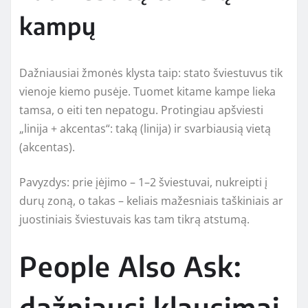
kampų
Dažniausiai žmonės klysta taip: stato šviestuvus tik
vienoje kiemo pusėje. Tuomet kitame kampe lieka
tamsa, o eiti ten nepatogu. Protingiau apšviesti
„linija + akcentas“: taką (linija) ir svarbiausią vietą
(akcentas).
Pavyzdys: prie įėjimo – 1–2 šviestuvai, nukreipti į
durų zoną, o takas – keliais mažesniais taškiniais ar
juostiniais šviestuvais kas tam tikrą atstumą.
People Also Ask:
dažniausi klausimai