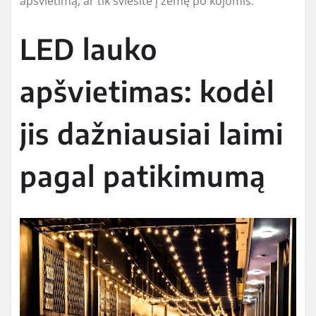
apšvietimą, ar tik šviesite į žemę po kojomis.
LED lauko
apšvietimas: kodėl
jis dažniausiai laimi
pagal patikimumą