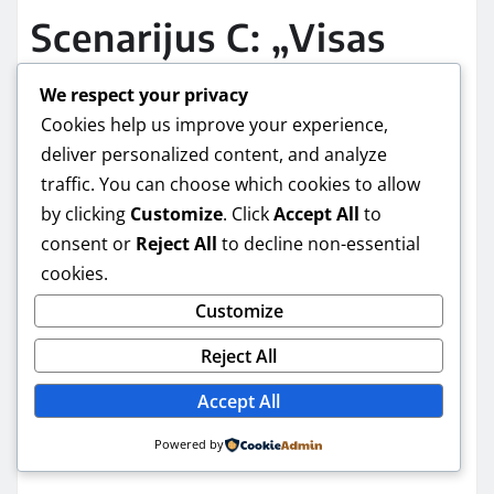
Scenarijus C: „Visas
kiemas apšviestas“
We respect your privacy
Cookies help us improve your experience,
(LED sistema ir
deliver personalized content, and analyze
traffic. You can choose which cookies to allow
valdymas)
by clicking
Customize
. Click
Accept All
to
consent or
Reject All
to decline non-essential
cookies.
Jei norite, kad kiemas būtų patogus visą sezoną,
LED su atskirais kanalais ir valdymu bus geriausias.
Customize
Galite daryti atskiras zonas: vienos šviečia naktį,
Reject All
kitos – tik vakare.
Accept All
Šiuo atveju verta galvoti apie laidų planą iš anksto,
Powered by
nes vėliau perdaryti visada brangiau ir erziau.