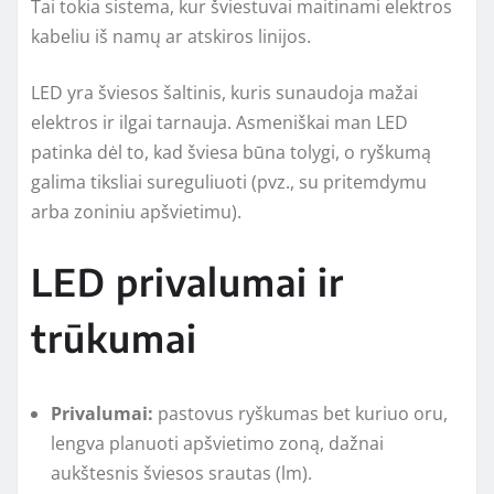
Tai tokia sistema, kur šviestuvai maitinami elektros
kabeliu iš namų ar atskiros linijos.
LED yra šviesos šaltinis, kuris sunaudoja mažai
elektros ir ilgai tarnauja. Asmeniškai man LED
patinka dėl to, kad šviesa būna tolygi, o ryškumą
galima tiksliai sureguliuoti (pvz., su pritemdymu
arba zoniniu apšvietimu).
LED privalumai ir
trūkumai
Privalumai:
pastovus ryškumas bet kuriuo oru,
lengva planuoti apšvietimo zoną, dažnai
aukštesnis šviesos srautas (lm).