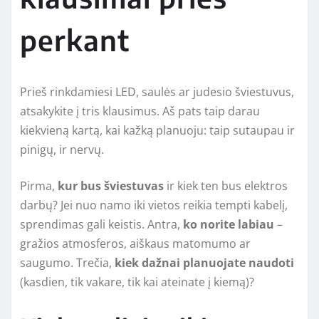
perkant
Prieš rinkdamiesi LED, saulės ar judesio šviestuvus,
atsakykite į tris klausimus. Aš pats taip darau
kiekvieną kartą, kai kažką planuoju: taip sutaupau ir
pinigų, ir nervų.
Pirma,
kur bus šviestuvas
ir kiek ten bus elektros
darbų? Jei nuo namo iki vietos reikia tempti kabelį,
sprendimas gali keistis. Antra,
ko norite labiau
–
gražios atmosferos, aiškaus matomumo ar
saugumo. Trečia,
kiek dažnai planuojate naudoti
(kasdien, tik vakare, tik kai ateinate į kiemą)?