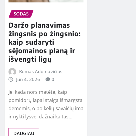
SODAS
Daržo planavimas
žingsnis po žingsnio:
kaip sudaryti
sėjomainos planą ir
išvengti ligų
Romas Adomavičius
Jun 4, 2026
0
Jei kada nors matėte, kaip
pomidorų lapai staiga išmargsta
dėmėmis, o po kelių savaičių ima
ir nykti lysvė, dažnai kaltas…
DAUGIAU