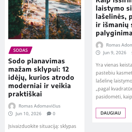
laistymo s
lašelinės,
ir išmanių
palyginim
Romas Adom
SODAS
Jun 9, 2026
Sodo planavimas
Yra vienas keista
mažam sklypui: 12
pastebiu kasme
idėjų, kurios atrodo
lašelinę laistym
moderniai ir veikia
„pagal kvadratū
praktiškai
pasidomėti, kai
Romas Adomavičius
DAUGIAU
Jun 10, 2026
0
Įsivaizduokite situaciją: sklypas