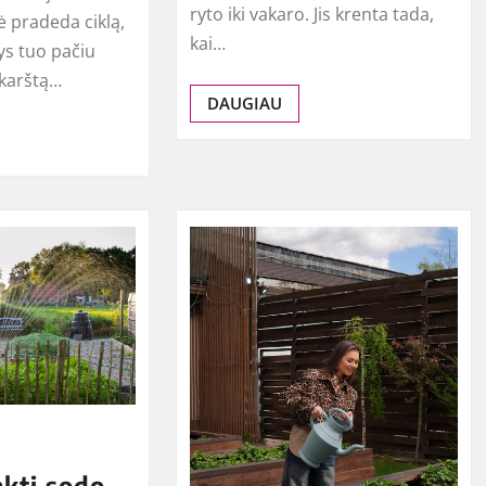
ryto iki vakaro. Jis krenta tada,
ė pradeda ciklą,
kai…
ys tuo pačiu
 karštą…
DAUGIAU
nkti sodo