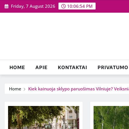
Skip
Friday, 7 August 2026
10:06:55 PM
to
content
HOME
APIE
KONTAKTAI
PRIVATUMO 
Home
Kiek kainuoja sklypo paruošimas Vilniuje? Veiksn