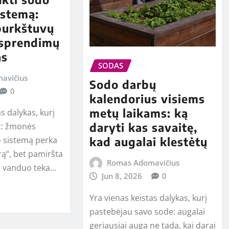
istemą:
 purkštuvų
 sprendimų
as
SODAS
avičius
Sodo darbų
0
kalendorius visiems
metų laikams: ką
s dalykas, kurį
daryti kas savaitę,
t: žmonės
kad augalai klestėtų
o sistemą perka
rą“, bet pamiršta
Romas Adomavičius
p vanduo teka…
Jun 8, 2026
0
Yra vienas keistas dalykas, kurį
pastebėjau savo sode: augalai
geriausiai auga ne tada, kai darai