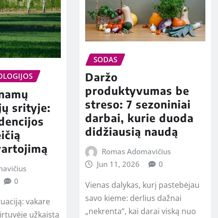
SODAS
Daržo
OLOGIJOS
produktyvumas be
 namų
streso: 7 sezoniniai
ų srityje:
darbai, kurie duoda
dencijos
didžiausią naudą
ičią
vartojimą
Romas Adomavičius
Jun 11, 2026
0
avičius
0
Vienas dalykas, kurį pastebėjau
savo kieme: derlius dažnai
tuaciją: vakare
„nekrenta“, kai darai viską nuo
irtuvėje užkaista