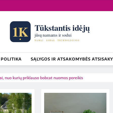
POLITIKA
SĄLYGOS IR ATSAKOMYBĖS ATSISAK
iai, nuo kurių priklauso bobcat nuomos poreikis