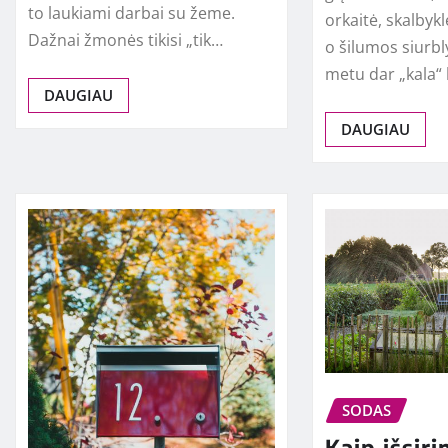
to laukiami darbai su žeme.
orkaitė, skalbykl
Dažnai žmonės tikisi „tik…
o šilumos siurbl
metu dar „kala“
DAUGIAU
DAUGIAU
SODAS
Kaip išsiri