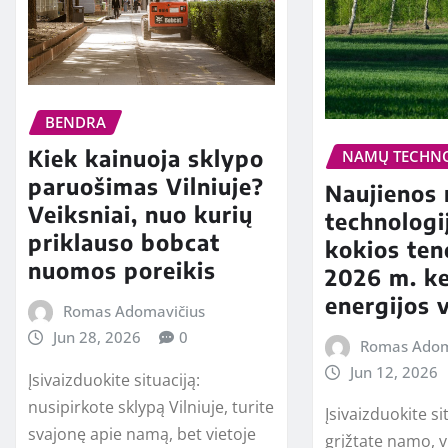
BENDRA
Kiek kainuoja sklypo
NAMŲ TECHN
paruošimas Vilniuje?
Naujienos
Veiksniai, nuo kurių
technologij
priklauso bobcat
kokios ten
nuomos poreikis
2026 m. ke
energijos 
Romas Adomavičius
Jun 28, 2026
0
Romas Adom
Jun 12, 2026
Įsivaizduokite situaciją:
nusipirkote sklypą Vilniuje, turite
Įsivaizduokite si
svajonę apie namą, bet vietoje
grįžtate namo, v