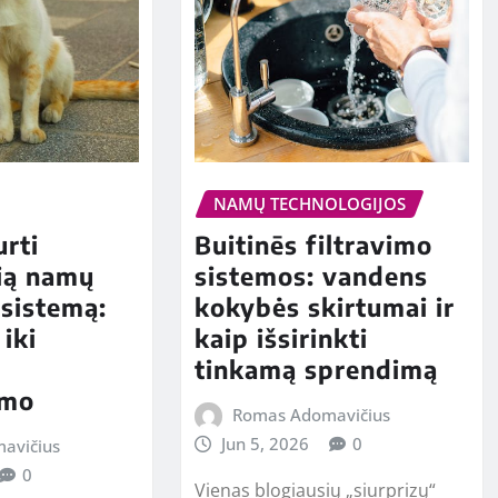
NAMŲ TECHNOLOGIJOS
urti
Buitinēs filtravimo
ią namų
sistemos: vandens
sistemą:
kokybės skirtumai ir
iki
kaip išsirinkti
tinkamą sprendimą
imo
Romas Adomavičius
Jun 5, 2026
0
avičius
0
Vienas blogiausių „siurprizų“