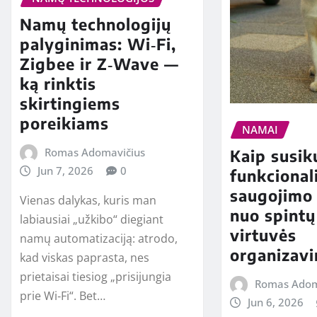
Namų technologijų
palyginimas: Wi‑Fi,
Zigbee ir Z‑Wave —
ką rinktis
skirtingiems
poreikiams
NAMAI
Romas Adomavičius
Kaip susik
Jun 7, 2026
0
funkcional
saugojimo 
Vienas dalykas, kuris man
nuo spintų 
labiausiai „užkibo“ diegiant
virtuvės
namų automatizaciją: atrodo,
organizav
kad viskas paprasta, nes
prietaisai tiesiog „prisijungia
Romas Adom
prie Wi‑Fi“. Bet…
Jun 6, 2026