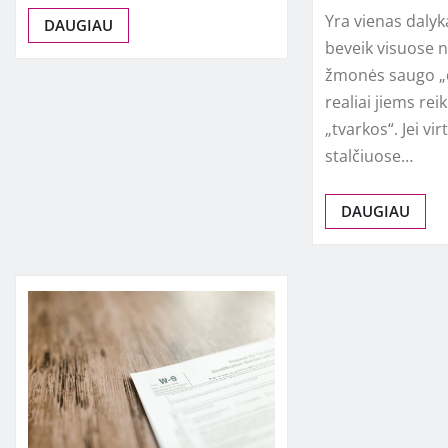
Yra vienas dalyk
DAUGIAU
beveik visuose 
žmonės saugo „d
realiai jiems re
„tvarkos“. Jei vi
stalčiuose…
DAUGIAU