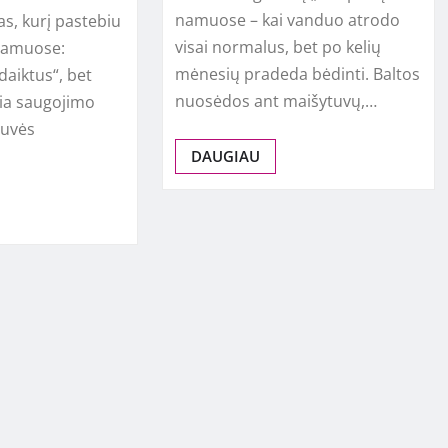
namuose – kai vanduo atrodo
as, kurį pastebiu
visai normalus, bet po kelių
namuose:
mėnesių pradeda bėdinti. Baltos
aiktus“, bet
nuosėdos ant maišytuvų,…
ikia saugojimo
rtuvės
DAUGIAU