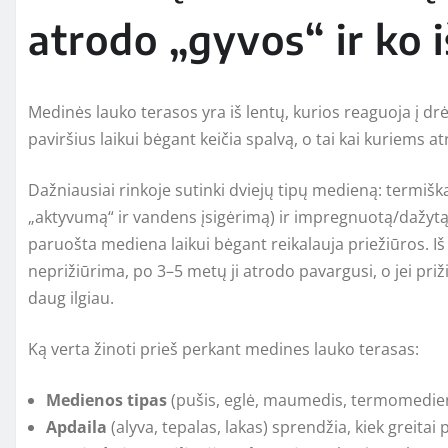
atrodo „gyvos“ ir ko i
Medinės lauko terasos yra iš lentų, kurios reaguoja į d
paviršius laikui bėgant keičia spalvą, o tai kai kuriems a
Dažniausiai rinkoje sutinki dviejų tipų medieną: term
„aktyvumą“ ir vandens įsigėrimą) ir impregnuotą/dažytą.
paruošta mediena laikui bėgant reikalauja priežiūros. Iš 
neprižiūrima, po 3–5 metų ji atrodo pavargusi, o jei priž
daug ilgiau.
Ką verta žinoti prieš perkant medines lauko terasas:
Medienos tipas
(pušis, eglė, maumedis, termomediena
Apdaila
(alyva, tepalas, lakas) sprendžia, kiek greitai 