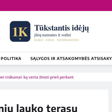
POLITIKA
SĄLYGOS IR ATSAKOMYBĖS ATSISAK
ei trūkumai: ką verta žinoti prieš perkant
nių lauko terasų