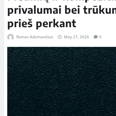
privalumai bei trūkum
prieš perkant
Romas Adomavičius
May 27, 2026
0