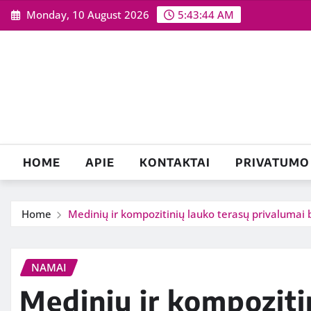
Skip
Monday, 10 August 2026
5:43:45 AM
to
content
HOME
APIE
KONTAKTAI
PRIVATUMO 
Home
Medinių ir kompozitinių lauko terasų privalumai b
NAMAI
Medinių ir kompoziti