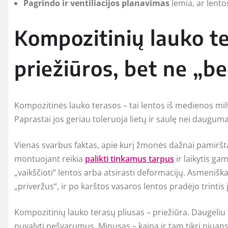
Pagrindo ir ventiliacijos planavimas
lemia, ar lento
Kompozitinių lauko te
priežiūros, bet ne „b
Kompozitinės lauko terasos – tai lentos iš medienos mil
Paprastai jos geriau toleruoja lietų ir saulę nei daug
Vienas svarbus faktas, apie kurį žmonės dažnai pamiršta
montuojant reikia
palikti tinkamus tarpus
ir laikytis gam
„vaikščioti“ lentos arba atsirasti deformacijų. Asmenišk
„priveržus“, ir po karštos vasaros lentos pradėjo trintis 
Kompozitinių lauko terasų pliusas – priežiūra. Daugeliu 
nuvalyti nešvarumus. Minusas – kaina ir tam tikri niuansai