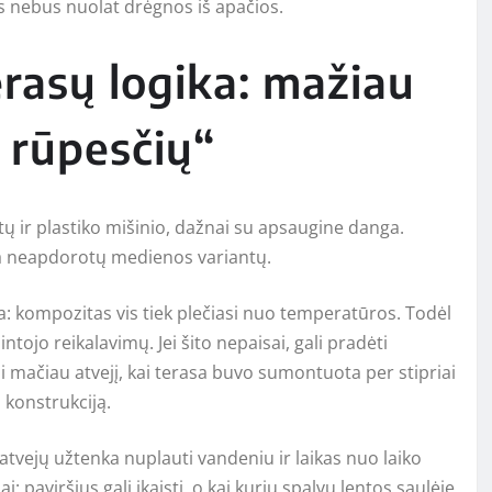
s nebus nuolat drėgnos iš apačios.
rasų logika: mažiau
e rūpesčių“
tų ir plastiko mišinio, dažnai su apsaugine danga.
uma neapdorotų medienos variantų.
: kompozitas vis tiek plečiasi nuo temperatūros. Todėl
intojo reikalavimų. Jei šito nepaisai, gali pradėti
ai mačiau atvejį, kai terasa buvo sumontuota per stipriai
į konstrukciją.
atvejų užtenka nuplauti vandeniu ir laikas nuo laiko
: paviršius gali įkaisti, o kai kurių spalvų lentos saulėje