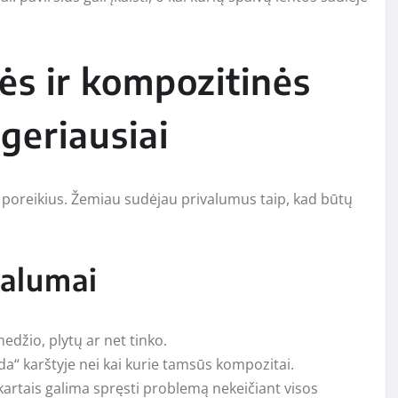
ės ir kompozitinės
geriausiai
ūsų poreikius. Žemiau sudėjau privalumus taip, kad būtų
valumai
edžio, plytų ar net tinko.
a“ karštyje nei kai kurie tamsūs kompozitai.
 kartais galima spręsti problemą nekeičiant visos