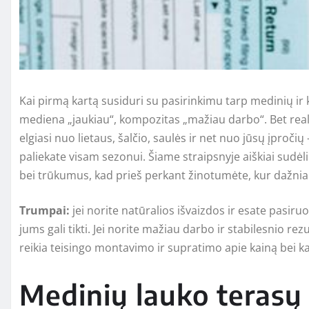
Kai pirmą kartą susiduri su pasirinkimu tarp medinių ir
mediena „jaukiau“, kompozitas „mažiau darbo“. Bet realybė
elgiasi nuo lietaus, šalčio, saulės ir net nuo jūsų įpročių
paliekate visam sezonui. Šiame straipsnyje aiškiai sudė
bei trūkumus, kad prieš perkant žinotumėte, kur dažnia
Trumpai:
jei norite natūralios išvaizdos ir esate pasir
jums gali tikti. Jei norite mažiau darbo ir stabilesnio re
reikia teisingo montavimo ir supratimo apie kainą bei ka
Medinių lauko terasų 