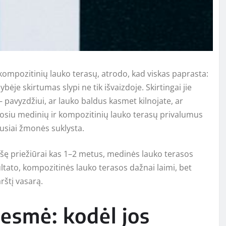
 kompozitinių lauko terasų, atrodo, kad viskas paprasta:
je skirtumas slypi ne tik išvaizdoje. Skirtingai jie
 – pavyzdžiui, ar lauko baldus kasmet kilnojate, ar
liosiu medinių ir kompozitinių lauko terasų privalumus
usiai žmonės suklysta.
uošę priežiūrai kas 1–2 metus, medinės lauko terasos
zultato, kompozitinės lauko terasos dažnai laimi, bet
rštį vasarą.
esmė: kodėl jos