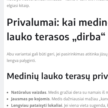
elgiasi kitaip.
Privalumai: kai medin
lauko terasos „dirba“ 
Abu variantai gali būti geri, jei pasirinkimas atitinka j
lengva palyginti.
Medinių lauko terasų pri
Natūralus vaizdas
. Medis gražiai dera su namais iš m
Jausmas po kojomis
. Medis dažniausiai mažiau „kand
Lengviau pataisyti lokaliai
. Jei viena vieta sugenda,