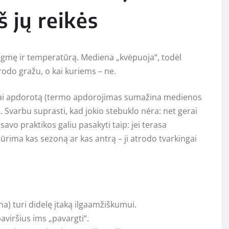
š jų reikės
rėgmę ir temperatūrą. Mediena „kvėpuoja“, todėl
trodo gražu, o kai kuriems – ne.
iškai apdorotą (termo apdorojimas sumažina medienos
 Svarbu suprasti, kad jokio stebuklo nėra: net gerai
savo praktikos galiu pasakyti taip: jei terasa
iūrima kas sezoną ar kas antrą – ji atrodo tvarkingai
) turi didelę įtaką ilgaamžiškumui.
paviršius ims „pavargti“.