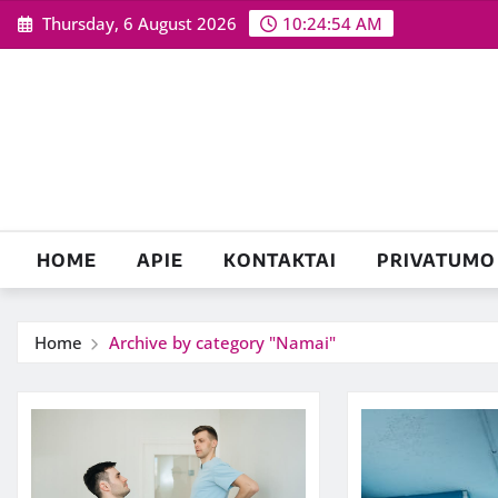
Skip
Thursday, 6 August 2026
10:24:55 AM
to
content
HOME
APIE
KONTAKTAI
PRIVATUMO 
Home
Archive by category "Namai"