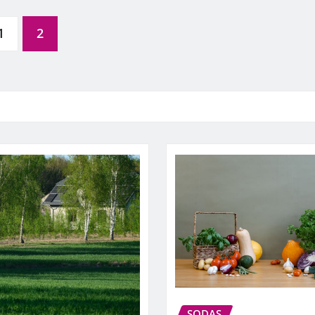
1
2
SODAS