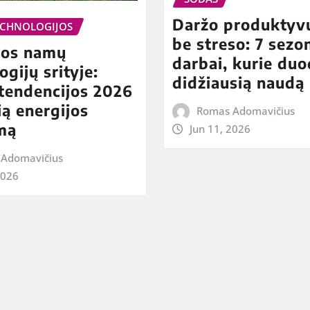
Daržo produkty
CHNOLOGIJOS
be streso: 7 sezon
nos namų
darbai, kurie du
ogijų srityje:
didžiausią naudą
tendencijos 2026
ią energijos
Romas Adomavičius
mą
Jun 11, 2026
Adomavičius
2026