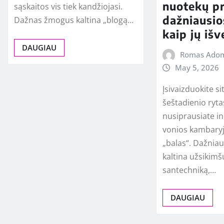
nuotekų pr
sąskaitos vis tiek kandžiojasi.
dažniausio
Dažnas žmogus kaltina „blogą…
kaip jų išv
DAUGIAU
Romas Adom
May 5, 2026
Įsivaizduokite si
šeštadienio rytas
nusiprausiate in
vonios kambaryj
„balas“. Dažnia
kaltina užsikimš
santechniką,…
DAUGIAU