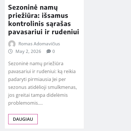
Sezoninė namų
priežiūra: išsamus
kontrolinis sąrašas
pavasariui ir rudeniui
Romas Adomavičius
May 2, 2026
0
Sezoninė namų priežiūra
pavasariui ir rudeniui: ką reikia
padaryti pirmiausia Jei per
sezonus atidėlioji smulkmenas,
jos greitai tampa didelėmis
problemomis.…
DAUGIAU