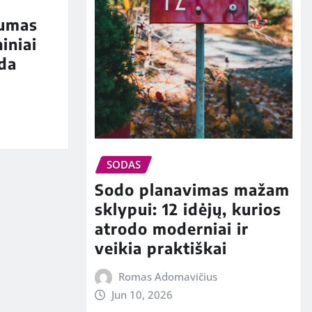
vumas
iniai
oda
SODAS
Sodo planavimas mažam
sklypui: 12 idėjų, kurios
atrodo moderniai ir
veikia praktiškai
Romas Adomavičius
Jun 10, 2026