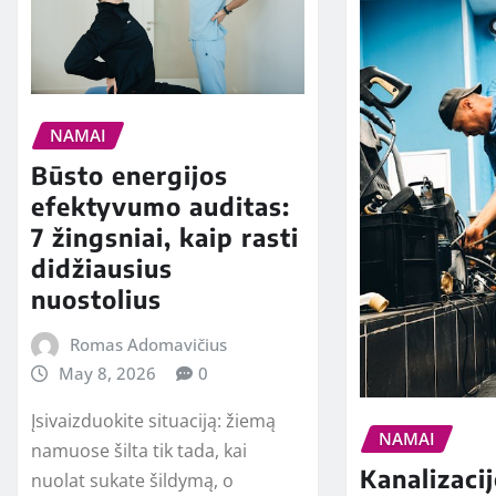
NAMAI
Būsto energijos
efektyvumo auditas:
7 žingsniai, kaip rasti
didžiausius
nuostolius
Romas Adomavičius
May 8, 2026
0
Įsivaizduokite situaciją: žiemą
NAMAI
namuose šilta tik tada, kai
Kanalizacij
nuolat sukate šildymą, o