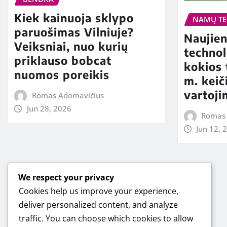
Kiek kainuoja sklypo
NAMŲ TE
paruošimas Vilniuje?
Naujie
Veiksniai, nuo kurių
technol
priklauso bobcat
kokios 
nuomos poreikis
m. keič
vartoji
Romas Adomavičius
Jun 28, 2026
Romas 
Jun 12, 
We respect your privacy
Cookies help us improve your experience,
deliver personalized content, and analyze
traffic. You can choose which cookies to allow