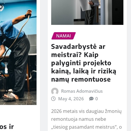
NAMAI
Savadarbystė ar
meistrai? Kaip
palyginti projekto
kainą, laiką ir riziką
namų remontuose
Romas Adomavičius
May 4, 2026
0
2026 metais vis daugiau žmonių
remontuoja namus nebe
os ir
„tiesiog pasamdant meistrus“, o