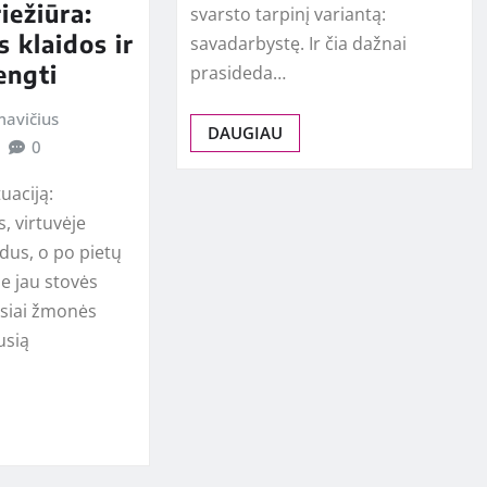
iežiūra:
svarsto tarpinį variantą:
s klaidos ir
savadarbystę. Ir čia dažnai
engti
prasideda…
avičius
DAUGIAU
0
tuaciją:
, virtuvėje
dus, o po pietų
e jau stovės
usiai žmonės
usią